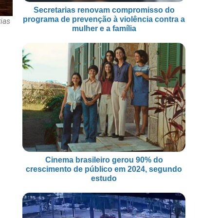
Secretarias renovam compromisso do
programa de prevenção à violência contra a
ias
mulher e a família
Cinema brasileiro gerou 90% do
crescimento de público em 2024, segundo
estudo