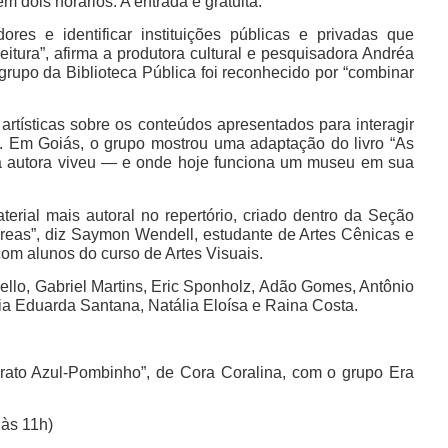
m dois horários. A entrada é gratuita.
ores e identificar instituições públicas e privadas que
leitura”, afirma a produtora cultural e pesquisadora Andréa
rupo da Biblioteca Pública foi reconhecido por “combinar
tísticas sobre os conteúdos apresentados para interagir
. Em Goiás, o grupo mostrou uma adaptação do livro “As
a autora viveu — e onde hoje funciona um museu em sua
erial mais autoral no repertório, criado dentro da Seção
s áreas”, diz Saymon Wendell, estudante de Artes Cênicas e
om alunos do curso de Artes Visuais.
llo, Gabriel Martins, Eric Sponholz, Adão Gomes, Antônio
ria Eduarda Santana, Natália Eloísa e Raina Costa.
rato Azul-Pombinho”, de Cora Coralina, com o grupo Era
 às 11h)