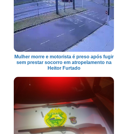
Mulher morre e motorista é preso após fugir
sem prestar socorro em atropelamento na
Heitor Furtado