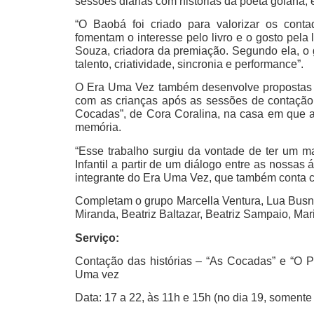
sessões diárias com histórias da poeta goiana, e
“O Baobá foi criado para valorizar os contad
fomentam o interesse pelo livro e o gosto pela 
Souza, criadora da premiação. Segundo ela, o g
talento, criatividade, sincronia e performance”.
O Era Uma Vez também desenvolve propostas ar
com as crianças após as sessões de contação
Cocadas”, de Cora Coralina, na casa em que 
memória.
“Esse trabalho surgiu da vontade de ter um mat
Infantil a partir de um diálogo entre as nossa
integrante do Era Uma Vez, que também conta c
Completam o grupo Marcella Ventura, Lua Busne
Miranda, Beatriz Baltazar, Beatriz Sampaio, Ma
Serviço:
Contação das histórias – “As Cocadas” e “O P
Uma vez
Data: 17 a 22, às 11h e 15h (no dia 19, somente