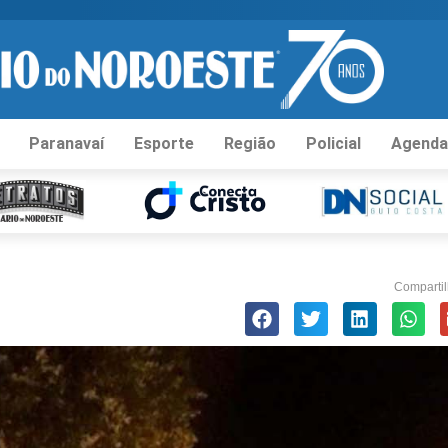
Paranavaí
Esporte
Região
Policial
Agenda
Compartil