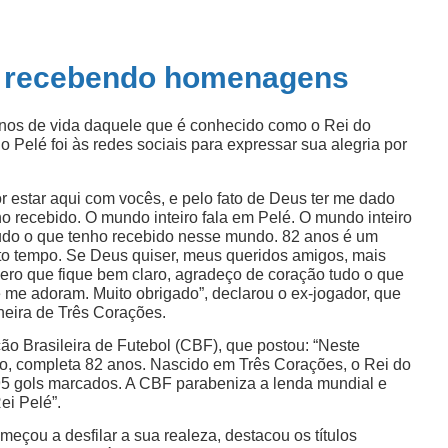
s recebendo homenagens
anos de vida daquele que é conhecido como o Rei do
 Pelé foi às redes sociais para expressar sua alegria por
or estar aqui com vocês, e pelo fato de Deus ter me dado
o recebido. O mundo inteiro fala em Pelé. O mundo inteiro
udo o que tenho recebido nesse mundo. 82 anos é um
to tempo. Se Deus quiser, meus queridos amigos, mais
ero que fique bem claro, agradeço de coração tudo o que
 me adoram. Muito obrigado”, declarou o ex-jogador, que
eira de Três Corações.
o Brasileira de Futebol (CBF), que postou: “Neste
o, completa 82 anos. Nascido em Três Corações, o Rei do
 95 gols marcados. A CBF parabeniza a lenda mundial e
ei Pelé”.
meçou a desfilar a sua realeza, destacou os títulos