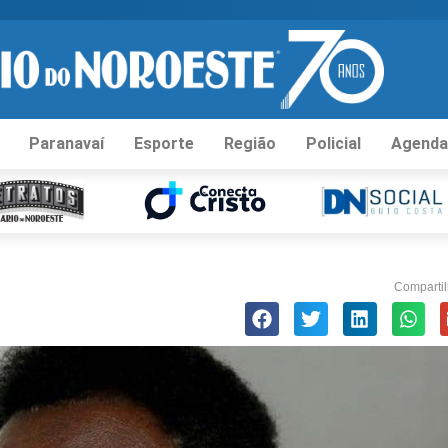
Paranavaí
Esporte
Região
Policial
Agenda
Compartil