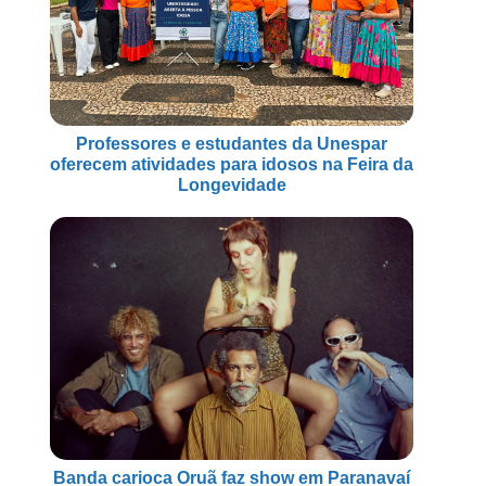
Professores e estudantes da Unespar
oferecem atividades para idosos na Feira da
Longevidade
Banda carioca Oruã faz show em Paranavaí