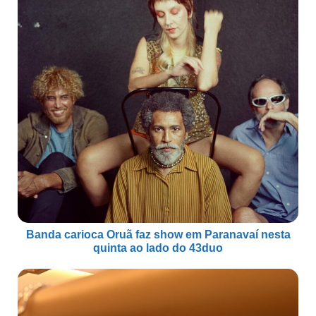
Banda carioca Oruã faz show em Paranavaí nesta
quinta ao lado do 43duo