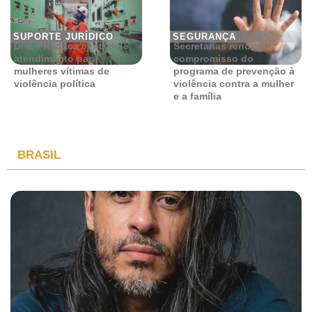
SUPORTE JURÍDICO
SEGURANÇA
DPE-PR lança central de
Secretarias renovam
atendimento para
compromisso do
mulheres vítimas de
programa de prevenção à
violência política
violência contra a mulher
e a família
BRASIL