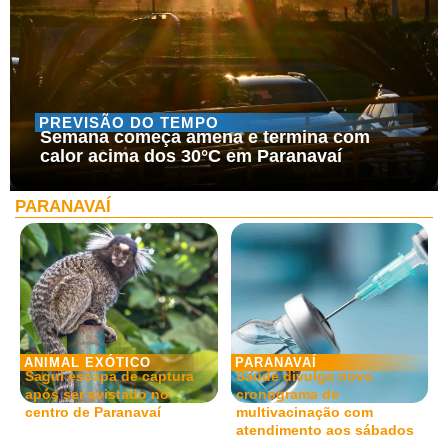
PREVISÃO DO TEMPO
Semana começa amena e termina com
calor acima dos 30°C em Paranavaí
PARANAVAÍ
ANIMAL EXÓTICO
PARANAVAÍ
Sagui escapa de captura
Saúde divulga novo
após ser avistado no
cronograma de
centro de Paranavaí
multivacinação com
atendimento aos sábados