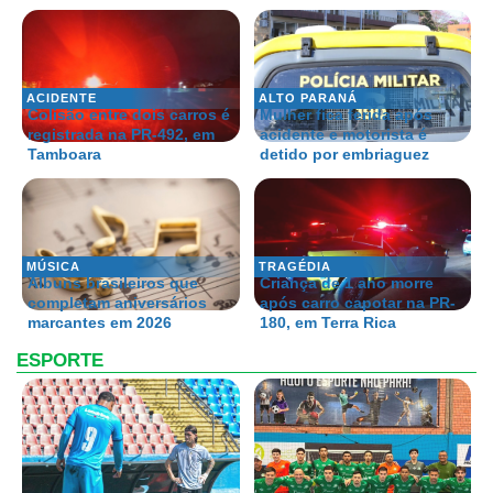
ACIDENTE
ALTO PARANÁ
Colisão entre dois carros é
Mulher fica ferida após
registrada na PR-492, em
acidente e motorista é
Tamboara
detido por embriaguez
MÚSICA
TRAGÉDIA
Álbuns brasileiros que
Criança de 1 ano morre
completam aniversários
após carro capotar na PR-
marcantes em 2026
180, em Terra Rica
ESPORTE