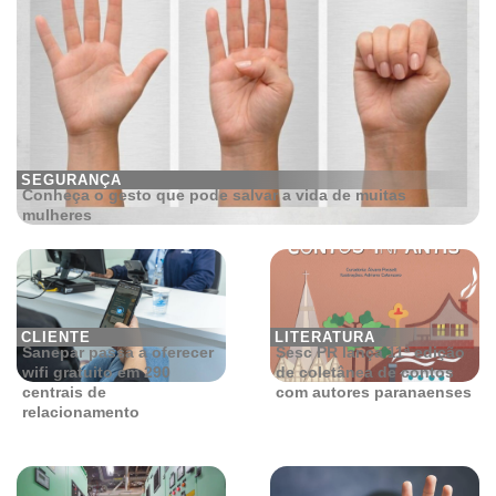
SEGURANÇA
Conheça o gesto que pode salvar a vida de muitas
mulheres
CLIENTE
LITERATURA
Sanepar passa a oferecer
Sesc PR lança 11ª edição
wifi gratuito em 290
de coletânea de contos
centrais de
com autores paranaenses
relacionamento