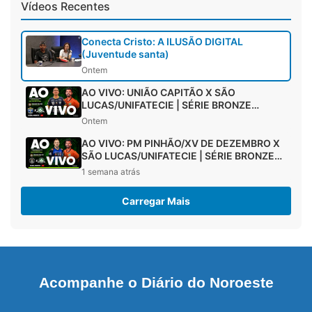
Vídeos Recentes
Conecta Cristo: A ILUSÃO DIGITAL
(Juventude santa)
Ontem
AO VIVO: UNIÃO CAPITÃO X SÃO
LUCAS/UNIFATECIE | SÉRIE BRONZE
PARANAENSE FUTSAL 2026
Ontem
AO VIVO: PM PINHÃO/XV DE DEZEMBRO X
SÃO LUCAS/UNIFATECIE | SÉRIE BRONZE
PARANAENSE FUTSAL 2026
1 semana atrás
Carregar Mais
Acompanhe o Diário do Noroeste