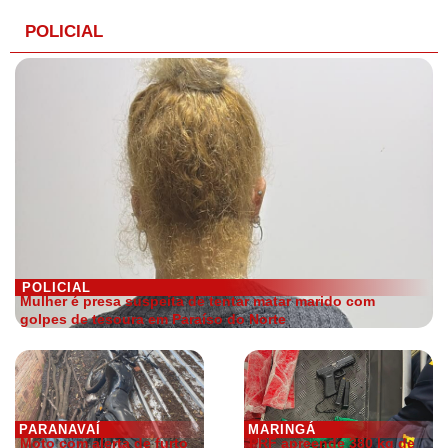
POLICIAL
POLICIAL
Mulher é presa suspeita de tentar matar marido com
golpes de tesoura em Paraíso do Norte
PARANAVAÍ
MARINGÁ
Moto com alerta de furto
PRF apreende 380 kg de