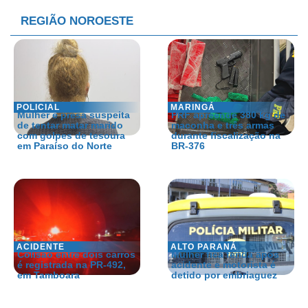
REGIÃO NOROESTE
POLICIAL
MARINGÁ
Mulher é presa suspeita
PRF apreende 380 kg de
de tentar matar marido
maconha e três armas
com golpes de tesoura
durante fiscalização na
em Paraíso do Norte
BR-376
ACIDENTE
ALTO PARANÁ
Colisão entre dois carros
Mulher fica ferida após
é registrada na PR-492,
acidente e motorista é
em Tamboara
detido por embriaguez