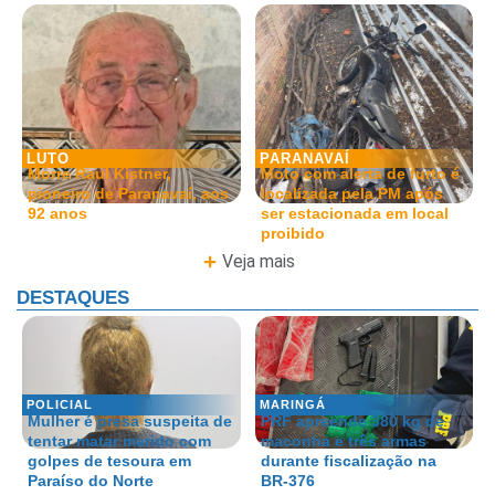
LUTO
PARANAVAÍ
Morre Raul Kistner,
Moto com alerta de furto é
pioneiro de Paranavaí, aos
localizada pela PM após
92 anos
ser estacionada em local
proibido
Veja mais
DESTAQUES
POLICIAL
MARINGÁ
Mulher é presa suspeita de
PRF apreende 380 kg de
tentar matar marido com
maconha e três armas
golpes de tesoura em
durante fiscalização na
Paraíso do Norte
BR-376