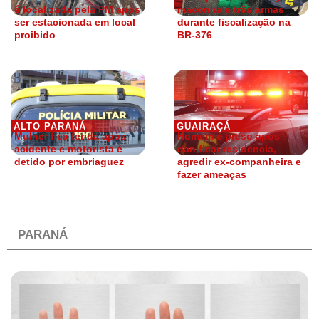
é localizada pela PM após
maconha e três armas
ser estacionada em local
durante fiscalização na
proibido
BR-376
ALTO PARANÁ
GUAIRAÇÁ
Mulher fica ferida após
Homem é preso após
acidente e motorista é
danificar residência,
detido por embriaguez
agredir ex-companheira e
fazer ameaças
PARANÁ