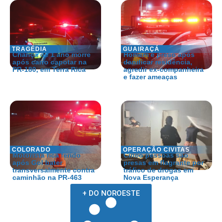
TRAGÉDIA
GUAIRAÇÁ
Criança de 1 ano morre
Homem é preso após
após carro capotar na
danificar residência,
PR-180, em Terra Rica
agredir ex-companheira
e fazer ameaças
COLORADO
OPERAÇÃO CIVITAS
Motorista fica ferido
Cinco pessoas são
após Gol bater
presas em flagrante por
transversalmente contra
tráfico de drogas em
caminhão na PR-463
Nova Esperança
+ DO NOROESTE