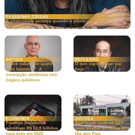
PEQUENAS COISAS
A criatividade começa quando o piloto automático é
desligado
ARTIGO
REFLEXÃO
“Você sabe com quem
O que significa ser pai
está falando?” A
hoje
corrupção sistêmica nos
órgãos públicos
ECONOMIA
JUSTIÇA
Famílias brasileiras
Bolsonaro pede ao STF
perderam R$ 62,5 bilhões
para receber os filhos no
para bets em 2025
Dia dos Pais