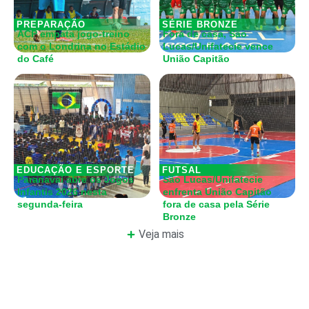
PREPARAÇÃO
SÉRIE BRONZE
ACP empata jogo-treino
Fora de casa, São
com o Londrina no Estádio
Lucas/Unifatecie vence
do Café
União Capitão
EDUCAÇÃO E ESPORTE
FUTSAL
Paranavaí abre os Jogos
São Lucas/Unifatecie
Infantis 2026 nesta
enfrenta União Capitão
segunda-feira
fora de casa pela Série
Bronze
Veja mais