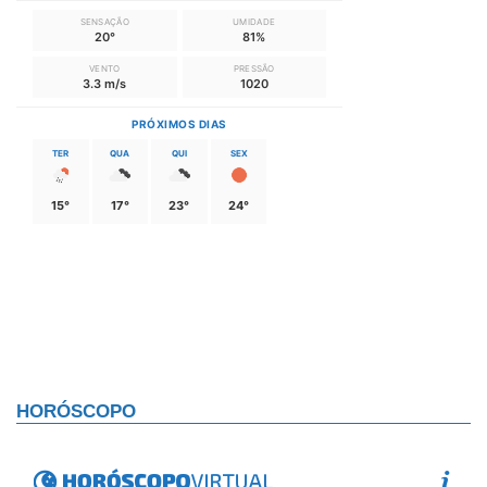
SENSAÇÃO
UMIDADE
20°
81%
VENTO
PRESSÃO
3.3 m/s
1020
PRÓXIMOS DIAS
TER
QUA
QUI
SEX
15°
17°
23°
24°
HORÓSCOPO