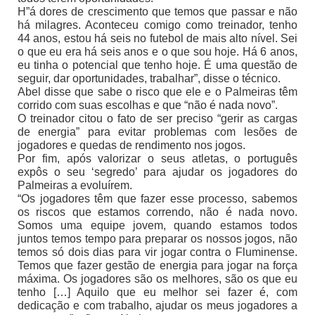
H”á dores de crescimento que temos que passar e não
há milagres. Aconteceu comigo como treinador, tenho
44 anos, estou há seis no futebol de mais alto nível. Sei
o que eu era há seis anos e o que sou hoje. Há 6 anos,
eu tinha o potencial que tenho hoje. É uma questão de
seguir, dar oportunidades, trabalhar”, disse o técnico.
Abel disse que sabe o risco que ele e o Palmeiras têm
corrido com suas escolhas e que “não é nada novo”.
O treinador citou o fato de ser preciso “gerir as cargas
de energia” para evitar problemas com lesões de
jogadores e quedas de rendimento nos jogos.
Por fim, após valorizar o seus atletas, o português
expôs o seu ‘segredo’ para ajudar os jogadores do
Palmeiras a evoluírem.
“Os jogadores têm que fazer esse processo, sabemos
os riscos que estamos correndo, não é nada novo.
Somos uma equipe jovem, quando estamos todos
juntos temos tempo para preparar os nossos jogos, não
temos só dois dias para vir jogar contra o Fluminense.
Temos que fazer gestão de energia para jogar na força
máxima. Os jogadores são os melhores, são os que eu
tenho […] Aquilo que eu melhor sei fazer é, com
dedicação e com trabalho, ajudar os meus jogadores a