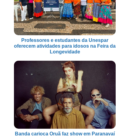
Professores e estudantes da Unespar
oferecem atividades para idosos na Feira da
Longevidade
Banda carioca Oruã faz show em Paranavaí