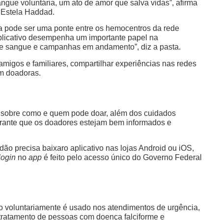
ngue voluntária, um ato de amor que salva vidas”, afirma
a Estela Haddad.
ita pode ser uma ponte entre os hemocentros da rede
aplicativo desempenha um importante papel na
e sangue e campanhas em andamento”, diz a pasta.
amigos e familiares, compartilhar experiências nas redes
em doadoras.
as sobre como e quem pode doar, além dos cuidados
garante que os doadores estejam bem informados e
o precisa baixaro aplicativo nas lojas Android ou iOS,
login
no
app
é feito pelo acesso único do Governo Federal
 voluntariamente é usado nos atendimentos de urgência,
o tratamento de pessoas com doença falciforme e