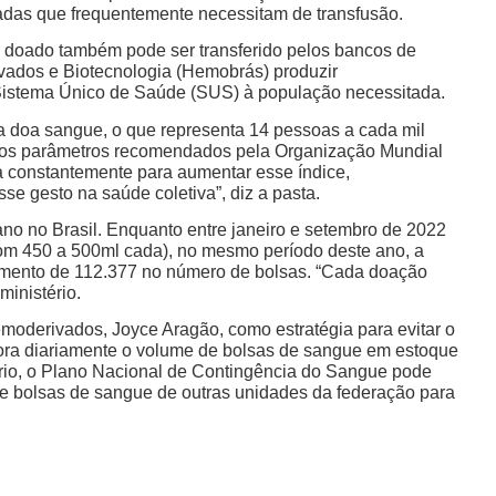
adas que frequentemente necessitam de transfusão.
 doado também pode ser transferido pelos bancos de
vados e Biotecnologia (Hemobrás) produzir
 Sistema Único de Saúde (SUS) à população necessitada.
 doa sangue, o que representa 14 pessoas a cada mil
 dos parâmetros recomendados pela Organização Mundial
a constantemente para aumentar esse índice,
e gesto na saúde coletiva”, diz a pasta.
no no Brasil. Enquanto entre janeiro e setembro de 2022
om 450 a 500ml cada), no mesmo período deste ano, a
umento de 112.377 no número de bolsas. “Cada doação
ministério.
oderivados, Joyce Aragão, como estratégia para evitar o
ora diariamente o volume de bolsas de sangue em estoque
rio, o Plano Nacional de Contingência do Sangue pode
de bolsas de sangue de outras unidades da federação para