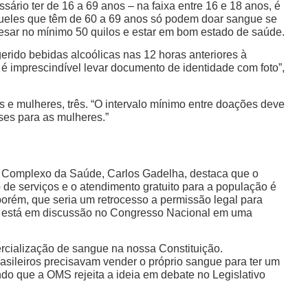
sário ter de 16 a 69 anos – na faixa entre 16 e 18 anos, é
queles que têm de 60 a 69 anos só podem doar sangue se
 pesar no mínimo 50 quilos e estar em bom estado de saúde.
erido bebidas alcoólicas nas 12 horas anteriores à
 é imprescindível levar documento de identidade com foto”,
e mulheres, três. “O intervalo mínimo entre doações deve
ses para as mulheres.”
 e Complexo da Saúde, Carlos Gadelha, destaca que o
 de serviços e o atendimento gratuito para a população é
porém, que seria um retrocesso a permissão legal para
ão está em discussão no Congresso Nacional em uma
ercialização de sangue na nossa Constituição.
sileiros precisavam vender o próprio sangue para ter um
ndo que a OMS rejeita a ideia em debate no Legislativo