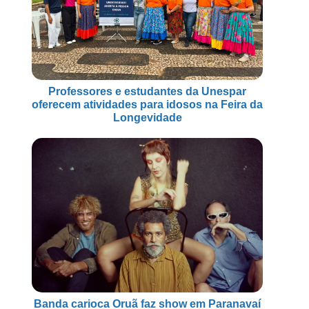
Professores e estudantes da Unespar
oferecem atividades para idosos na Feira da
Longevidade
Banda carioca Oruã faz show em Paranavaí