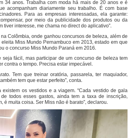
em 34 anos. Trabalha com moda há mais de 20 anos e é
s que acompanham diariamente seu trabalho. É com base
inadores. Para as empresas interessadas, ela garante:
compensar, por meio da publicidade dos produtos ou da
tiver interesse, me chama no direct do aplicativo”.
 e na Colômbia, onde ganhou concursos de beleza, além de
oi eleita Miss Mundo Pernambuco em 2013, estado em que
tou o concurso Miss Mundo Paraná em 2016.
seja fácil, mas participar de um concurso de beleza tem
rer contra o tempo. Precisa estar impecável.
to. Tem que treinar oratória, passarela, ter maquiador,
 também tem que estar perfeito”, conta.
a existem os vestidos e a viagem. “Cada vestido de gala
de todos esses gastos, ainda tem a taxa de inscrição,
 é muita coisa. Ser Miss não é barato”, declarou.