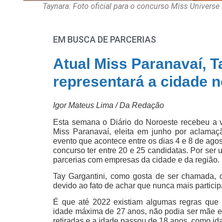
Taynara: Foto oficial para o concurso Miss Univers
EM BUSCA DE PARCERIAS
Atual Miss Paranavaí, T
representará a cidade 
Igor Mateus Lima / Da Redação
Esta semana o Diário do Noroeste recebeu a v
Miss Paranavaí, eleita em junho por aclamaç
evento que acontece entre os dias 4 e 8 de agos
concurso ter entre 20 e 25 candidatas. Por ser
parcerias com empresas da cidade e da região.
Tay Gargantini, como gosta de ser chamada, 
devido ao fato de achar que nunca mais partici
É que até 2022 existiam algumas regras que
idade máxima de 27 anos, não podia ser mãe e
retiradas e a idade passou de 18 anos, como id