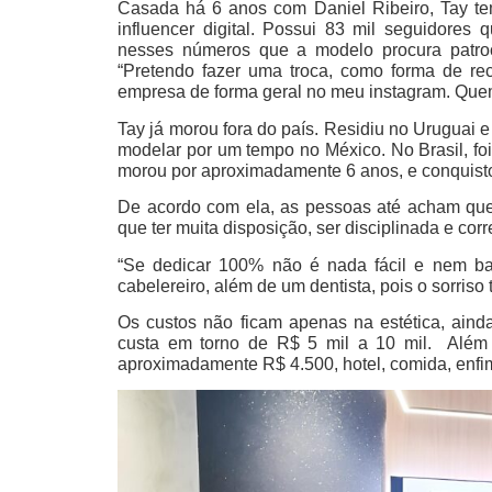
Casada há 6 anos com Daniel Ribeiro, Tay t
influencer digital. Possui 83 mil seguidore
nesses números que a modelo procura patroc
“Pretendo fazer uma troca, como forma de re
empresa de forma geral no meu instagram. Quem 
Tay já morou fora do país. Residiu no Uruguai
modelar por um tempo no México. No Brasil, f
morou por aproximadamente 6 anos, e conquis
De acordo com ela, as pessoas até acham que 
que ter muita disposição, ser disciplinada e cor
“Se dedicar 100% não é nada fácil e nem bara
cabelereiro, além de um dentista, pois o sorriso
Os custos não ficam apenas na estética, aind
custa em torno de R$ 5 mil a 10 mil. Além 
aproximadamente R$ 4.500, hotel, comida, enfim,