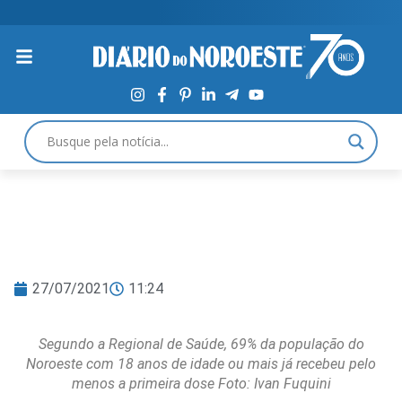
27/07/2021
11:24
Segundo a Regional de Saúde, 69% da população do
Noroeste com 18 anos de idade ou mais já recebeu pelo
menos a primeira dose Foto: Ivan Fuquini