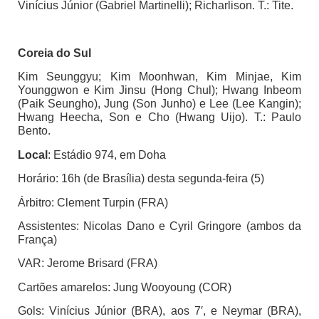
Vinícius Júnior (Gabriel Martinelli); Richarlison. T.: Tite.
Coreia do Sul
Kim Seunggyu; Kim Moonhwan, Kim Minjae, Kim
Younggwon e Kim Jinsu (Hong Chul); Hwang Inbeom
(Paik Seungho), Jung (Son Junho) e Lee (Lee Kangin);
Hwang Heecha, Son e Cho (Hwang Uijo). T.: Paulo
Bento.
Local
: Estádio 974, em Doha
Horário: 16h (de Brasília) desta segunda-feira (5)
Árbitro: Clement Turpin (FRA)
Assistentes: Nicolas Dano e Cyril Gringore (ambos da
França)
VAR: Jerome Brisard (FRA)
Cartões amarelos: Jung Wooyoung (COR)
Gols: Vinícius Júnior (BRA), aos 7′, e Neymar (BRA),