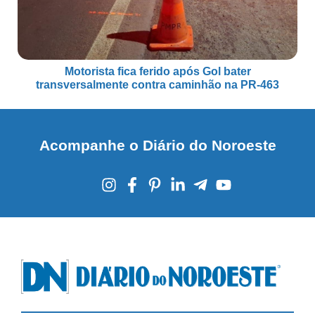
Motorista fica ferido após Gol bater
transversalmente contra caminhão na PR-463
Acompanhe o Diário do Noroeste