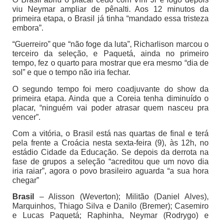
viu Neymar ampliar de pênalti. Aos 12 minutos da
primeira etapa, o Brasil já tinha “mandado essa tristeza
embora”.
“Guerreiro” que “não foge da luta”, Richarlison marcou o
terceiro da seleção, e Paquetá, ainda no primeiro
tempo, fez o quarto para mostrar que era mesmo “dia de
sol” e que o tempo não iria fechar.
O segundo tempo foi mero coadjuvante do show da
primeira etapa. Ainda que a Coreia tenha diminuído o
placar, “ninguém vai poder atrasar quem nasceu pra
vencer”.
Com a vitória, o Brasil está nas quartas de final e terá
pela frente a Croácia nesta sexta-feira (9), às 12h, no
estádio Cidade da Educação. Se depois da derrota na
fase de grupos a seleção “acreditou que um novo dia
iria raiar”, agora o povo brasileiro aguarda “a sua hora
chegar”
Brasil
– Alisson (Weverton); Militão (Daniel Alves),
Marquinhos, Thiago Silva e Danilo (Bremer); Casemiro
e Lucas Paquetá; Raphinha, Neymar (Rodrygo) e