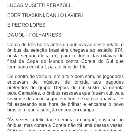
LUCAS MUSETTI PERAZOLLI,
EDER TRASKINI, DANILO LAVIERI
E PEDRO LOPES
DA UOL – FOLHAPRESS
Cerca de três horas antes da publicação deste relato, o
ônibus da seleção brasileira chegava ao estádio 974,
nesta segunda-feira (5), para o duelo das oitavas de
final da Copa do Mundo contra Coreia do Sul que
terminaria em 4 a 1 para o time de Tite.
De dentro do veículo, em alto e bom som, os jogadores
entoavam de músicas de torcida aos pagodes
preferidos do grupo. Depois de um susto na derrota
para Camarões, o ônibus ressoava que “quem cultiva a
semente do amor, segue em frente e não se apavora”. E
foi esperando sua hora de brilhar e encantar o povo
brasileiro que a seleção entrou em campo.
“Às vezes, a felicidade demora a chegar”, ouvia-se no
ônibus, mas contra a Coreia não foi uma dessas vezes.
O Brasil abriu o placar cedo com Vini Jr e logo depois