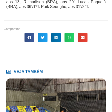
aos 13′, Richarlison (BRA), aos 29′, Lucas Paquetá
(BRA), aos 36’/1ºT. Paik Seungho, aos 31’/2°T.
Compartilhe:
VEJA TAMBÉM