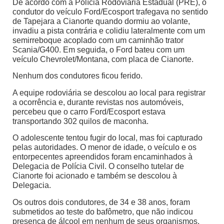
De acordo com a Polícia Rodoviária Estadual (PRE), o
condutor do veículo Ford/Ecosport trafegava no sentido
de Tapejara a Cianorte quando dormiu ao volante,
invadiu a pista contrária e colidiu lateralmente com um
semirreboque acoplado com um caminhão trator
Scania/G400. Em seguida, o Ford bateu com um
veículo Chevrolet/Montana, com placa de Cianorte.
Nenhum dos condutores ficou ferido.
A equipe rodoviária se descolou ao local para registrar
a ocorrência e, durante revistas nos automóveis,
percebeu que o carro Ford/Ecosport estava
transportando 302 quilos de maconha.
O adolescente tentou fugir do local, mas foi capturado
pelas autoridades. O menor de idade, o veículo e os
entorpecentes apreendidos foram encaminhados à
Delegacia de Polícia Civil. O conselho tutelar de
Cianorte foi acionado e também se descolou à
Delegacia.
Os outros dois condutores, de 34 e 38 anos, foram
submetidos ao teste do bafômetro, que não indicou
presença de álcool em nenhum de seus organismos.