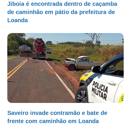
Jiboia é encontrada dentro de caçamba
de caminhão em pátio da prefeitura de
Loanda
Saveiro invade contramão e bate de
frente com caminhão em Loanda