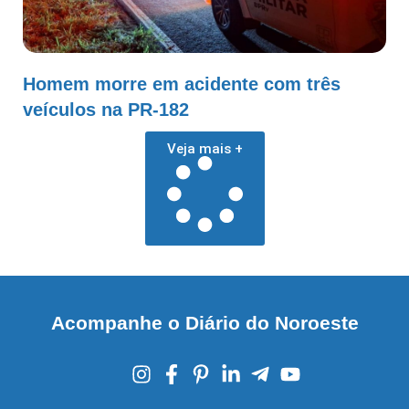
Homem morre em acidente com três
veículos na PR-182
Veja mais +
Acompanhe o Diário do Noroeste