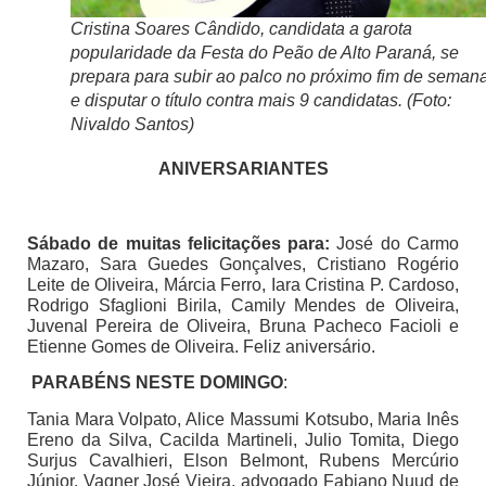
Cristina Soares Cândido, candidata a garota
popularidade da Festa do Peão de Alto Paraná, se
prepara para subir ao palco no próximo fim de seman
e disputar o título contra mais 9 candidatas. (Foto:
Nivaldo Santos)
ANIVERSARIANTES
Sábado de muitas felicitações para:
José do Carmo
Mazaro, Sara Guedes Gonçalves, Cristiano Rogério
Leite de Oliveira, Márcia Ferro, Iara Cristina P. Cardoso,
Rodrigo Sfaglioni Birila, Camily Mendes de Oliveira,
Juvenal Pereira de Oliveira, Bruna Pacheco Facioli e
Etienne Gomes de Oliveira. Feliz aniversário.
PARABÉNS NESTE DOMINGO
:
Tania Mara Volpato, Alice Massumi Kotsubo, Maria Inês
Ereno da Silva, Cacilda Martineli, Julio Tomita, Diego
Surjus Cavalhieri, Elson Belmont, Rubens Mercúrio
Júnior, Vagner José Vieira, advogado Fabiano Nuud de