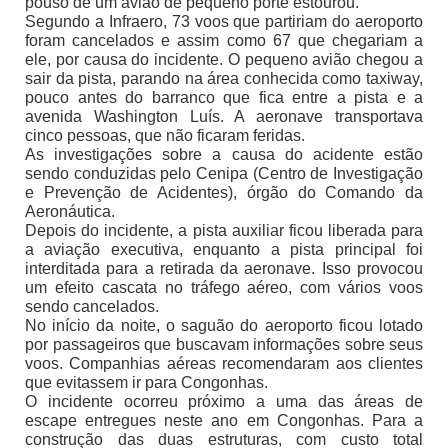
pouso de um avião de pequeno porte estourou.
Segundo a Infraero, 73 voos que partiriam do aeroporto
foram cancelados e assim como 67 que chegariam a
ele, por causa do incidente. O pequeno avião chegou a
sair da pista, parando na área conhecida como taxiway,
pouco antes do barranco que fica entre a pista e a
avenida Washington Luís. A aeronave transportava
cinco pessoas, que não ficaram feridas.
As investigações sobre a causa do acidente estão
sendo conduzidas pelo Cenipa (Centro de Investigação
e Prevenção de Acidentes), órgão do Comando da
Aeronáutica.
Depois do incidente, a pista auxiliar ficou liberada para
a aviação executiva, enquanto a pista principal foi
interditada para a retirada da aeronave. Isso provocou
um efeito cascata no tráfego aéreo, com vários voos
sendo cancelados.
No início da noite, o saguão do aeroporto ficou lotado
por passageiros que buscavam informações sobre seus
voos. Companhias aéreas recomendaram aos clientes
que evitassem ir para Congonhas.
O incidente ocorreu próximo a uma das áreas de
escape entregues neste ano em Congonhas. Para a
construção das duas estruturas, com custo total