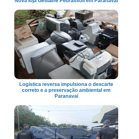
Nova loja Geslaine Pedrassoli em Paranavaí
Logística reversa impulsiona o descarte
correto e a preservação ambiental em
Paranavaí