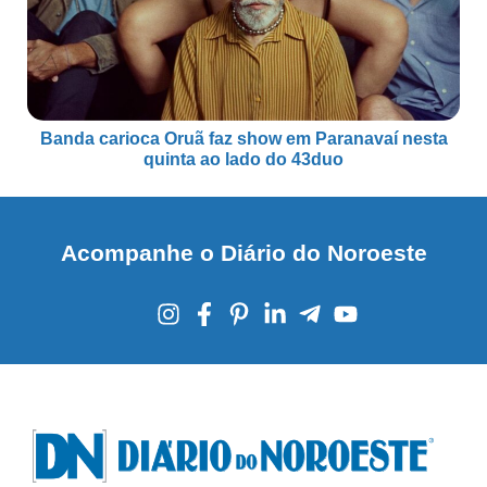
Banda carioca Oruã faz show em Paranavaí nesta
quinta ao lado do 43duo
Acompanhe o Diário do Noroeste