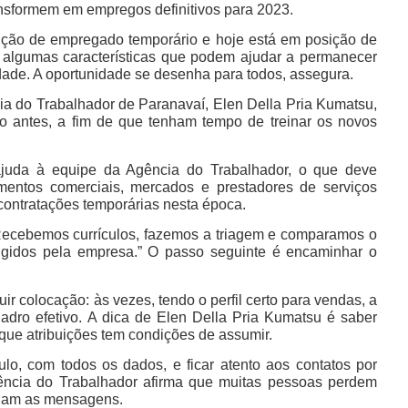
ansformem em empregos definitivos para 2023.
ção de empregado temporário e hoje está em posição de
 algumas características que podem ajudar a permanecer
dade. A oportunidade se desenha para todos, assegura.
a do Trabalhador de Paranavaí, Elen Della Pria Kumatsu,
to antes, a fim de que tenham tempo de treinar os novos
ajuda à equipe da Agência do Trabalhador, o que deve
mentos comerciais, mercados e prestadores de serviços
contratações temporárias nesta época.
 Recebemos currículos, fazemos a triagem e comparamos o
xigidos pela empresa.” O passo seguinte é encaminhar o
colocação: às vezes, tendo o perfil certo para vendas, a
uadro efetivo. A dica de Elen Della Pria Kumatsu é saber
que atribuições tem condições de assumir.
o, com todos os dados, e ficar atento aos contatos por
gência do Trabalhador afirma que muitas pessoas perdem
rnam as mensagens.