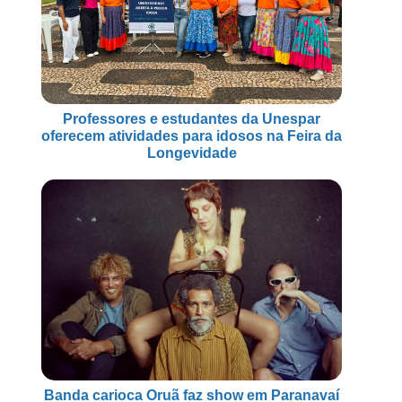
Professores e estudantes da Unespar
oferecem atividades para idosos na Feira da
Longevidade
Banda carioca Oruã faz show em Paranavaí