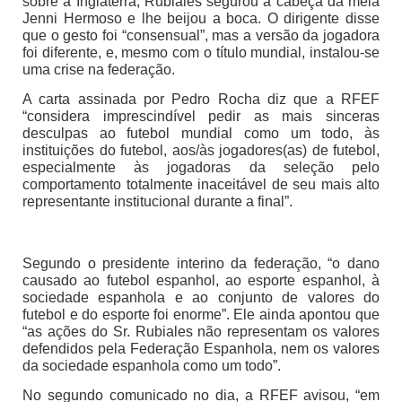
sobre a Inglaterra, Rubiales segurou a cabeça da meia
Jenni Hermoso e lhe beijou a boca. O dirigente disse
que o gesto foi “consensual”, mas a versão da jogadora
foi diferente, e, mesmo com o título mundial, instalou-se
uma crise na federação.
A carta assinada por Pedro Rocha diz que a RFEF
“considera imprescindível pedir as mais sinceras
desculpas ao futebol mundial como um todo, às
instituições do futebol, aos/às jogadores(as) de futebol,
especialmente às jogadoras da seleção pelo
comportamento totalmente inaceitável de seu mais alto
representante institucional durante a final”.
Segundo o presidente interino da federação, “o dano
causado ao futebol espanhol, ao esporte espanhol, à
sociedade espanhola e ao conjunto de valores do
futebol e do esporte foi enorme”. Ele ainda apontou que
“as ações do Sr. Rubiales não representam os valores
defendidos pela Federação Espanhola, nem os valores
da sociedade espanhola como um todo”.
No segundo comunicado no dia, a RFEF avisou, “em