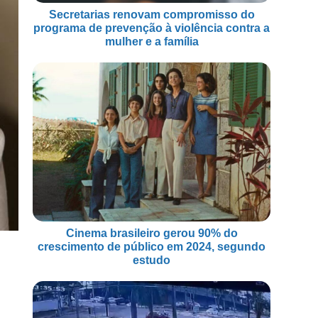
Secretarias renovam compromisso do
programa de prevenção à violência contra a
mulher e a família
Cinema brasileiro gerou 90% do
crescimento de público em 2024, segundo
estudo