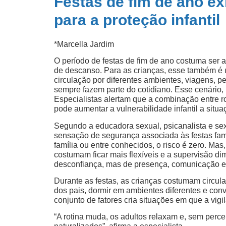
Festas de fim de ano e
para a proteção infantil
*Marcella Jardim
O período de festas de fim de ano costuma ser 
de descanso. Para as crianças, esse também é 
circulação por diferentes ambientes, viagens, 
sempre fazem parte do cotidiano. Esse cenário, 
Especialistas alertam que a combinação entre ro
pode aumentar a vulnerabilidade infantil a situaçõ
Segundo a educadora sexual, psicanalista e sexó
sensação de segurança associada às festas fami
família ou entre conhecidos, o risco é zero. Ma
costumam ficar mais flexíveis e a supervisão dim
desconfiança, mas de presença, comunicação e
Durante as festas, as crianças costumam circula
dos pais, dormir em ambientes diferentes e con
conjunto de fatores cria situações em que a vigil
“A rotina muda, os adultos relaxam e, sem perc