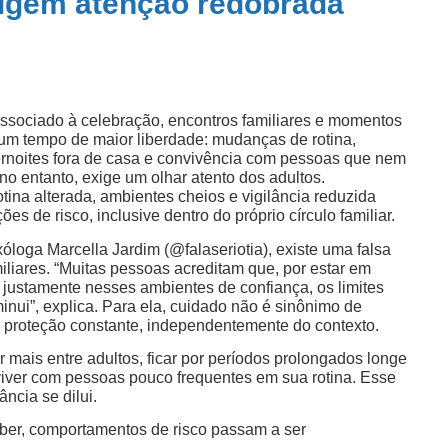
xigem atenção redobrada
associado à celebração, encontros familiares e momentos
um tempo de maior liberdade: mudanças de rotina,
pernoites fora de casa e convivência com pessoas que nem
no entanto, exige um olhar atento dos adultos.
tina alterada, ambientes cheios e vigilância reduzida
es de risco, inclusive dentro do próprio círculo familiar.
loga Marcella Jardim (@falaseriotia), existe uma falsa
liares. “Muitas pessoas acreditam que, por estar em
s, justamente nesses ambientes de confiança, os limites
inui”, explica. Para ela, cuidado não é sinônimo de
 proteção constante, independentemente do contexto.
r mais entre adultos, ficar por períodos prolongados longe
viver com pessoas pouco frequentes em sua rotina. Esse
ância se dilui.
eber, comportamentos de risco passam a ser