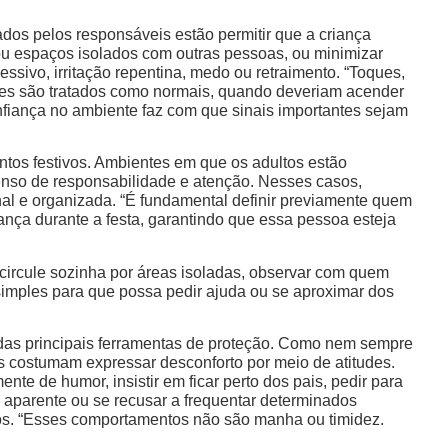
ados pelos responsáveis estão permitir que a criança
 ou espaços isolados com outras pessoas, ou minimizar
ivo, irritação repentina, medo ou retraimento. “Toques,
zes são tratados como normais, quando deveriam acender
onfiança no ambiente faz com que sinais importantes sejam
entos festivos. Ambientes em que os adultos estão
senso de responsabilidade e atenção. Nesses casos,
nal e organizada. “É fundamental definir previamente quem
ança durante a festa, garantindo que essa pessoa esteja
 circule sozinha por áreas isoladas, observar com quem
 simples para que possa pedir ajuda ou se aproximar dos
das principais ferramentas de proteção. Como nem sempre
s costumam expressar desconforto por meio de atitudes.
te de humor, insistir em ficar perto dos pais, pedir para
a aparente ou se recusar a frequentar determinados
os. “Esses comportamentos não são manha ou timidez.