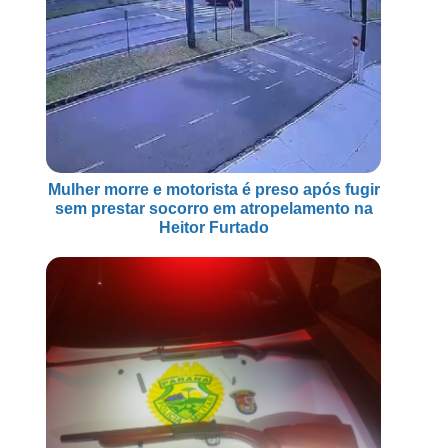
Mulher morre e motorista é preso após fugir
sem prestar socorro em atropelamento na
Heitor Furtado