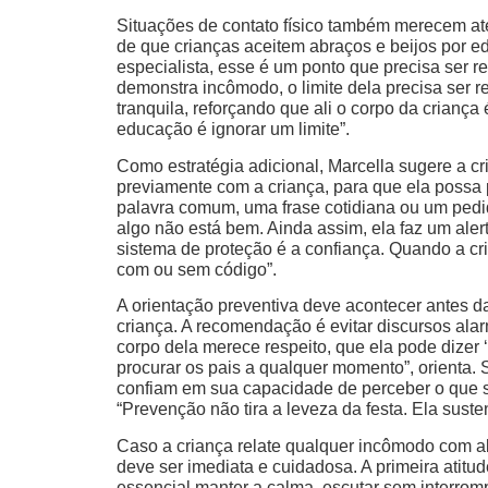
Situações de contato físico também merecem at
de que crianças aceitem abraços e beijos por
especialista, esse é um ponto que precisa ser re
demonstra incômodo, o limite dela precisa ser re
tranquila, reforçando que ali o corpo da criança
educação é ignorar um limite”.
Como estratégia adicional, Marcella sugere a 
previamente com a criança, para que ela possa 
palavra comum, uma frase cotidiana ou um pedid
algo não está bem. Ainda assim, ela faz um ale
sistema de proteção é a confiança. Quando a cr
com ou sem código”.
A orientação preventiva deve acontecer antes d
criança. A recomendação é evitar discursos alar
corpo dela merece respeito, que ela pode dizer 
procurar os pais a qualquer momento”, orienta.
confiam em sua capacidade de perceber o que se
“Prevenção não tira a leveza da festa. Ela suste
Caso a criança relate qualquer incômodo com al
deve ser imediata e cuidadosa. A primeira atitude
essencial manter a calma, escutar sem interromp