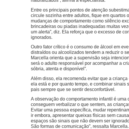
naturalizados”, afirma a especialista.
Entre os principais pontos de atenção subestim
circule sozinha entre adultos, fique em quartos
mudanças de comportamento como silêncio excess
brincadeiras ou piadas inadequadas muitas ve
um alerta”, diz. Ela reforça que o excesso de c
ignorados.
Outro fator crítico é o consumo de álcool em ev
distraídos ou alcoolizados tendem a reduzir o 
Marcella orienta que a supervisão seja intencio
será o adulto responsável por acompanhar a cri
sóbria, atenta e disponível”.
Além disso, ela recomenda evitar que a criança
ela está e por quanto tempo, e combinar sinais
pais sempre que se sentir desconfortável.
A observação do comportamento infantil é uma 
conseguem verbalizar o que sentem, as criança
Evitar uma pessoa específica, mudar repentinamen
ir embora, apresentar queixas físicas sem caus
espaços são sinais que não devem ser ignorad
São formas de comunicação”, ressalta Marcella.