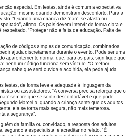
enção especial. Em festas, ainda é comum a expectativa
 educação, mesmo quando demonstram desconforto. Para a
visto. “Quando uma criança diz ‘não’, se afasta ou
speitado”, afirma. Os pais devem intervir de forma clara e
 é respeitado. “Proteger não é falta de educação. Falta de
criação de códigos simples de comunicação, combinados
pedir ajuda discretamente durante o evento. Pode ser uma
o aparentemente normal que, para os pais, signifique que
rta: nenhum código funciona sem vínculo. “O melhor
iança sabe que será ouvida e acolhida, ela pede ajuda
as festas, de forma leve e adequada à linguagem da
mistas ou assustadores. “A conversa precisa reforçar que o
‘não’ sempre que se sentir desconfortável e que pode
 Segundo Marcella, quando a criança sente que os adultos
nte, ela se torna mais segura, não mais temerosa.
nta a segurança”.
guém da família ou convidado, a resposta dos adultos
, segundo a especialista, é acreditar no relato. “É
er, agradecer pela confiança e deixar claro que a criança