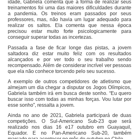
idade, Gabriela comenta que a forma de realizar seus
treinamentos foi uma das maiores dificuldades durante
a pandemia. Os treinos eram passados por seus
professores, mas, não havia um lugar adequado para
realizar os saltos. Ela comenta que nessa época
precisou estar muito forte psicologicamente para
conseguir superar todas as incertezas.
Passada a fase de ficar longe das pistas, a jovem
saltadora diz estar muito feliz com os resultados
alcançados e por ver todo o seu trabalho sendo
recompensado. Além de considerar incrível ver pessoas
que ela não conhece torcendo pelo seu sucesso.
A exemplo de outros competidores de atletismo que
almejam um dia chegar a disputar os Jogos Olímpicos,
Gabriela também irá em busca deste sonho. “Eu quero
buscar isso com todas as minhas forças. Vou lutar por
esse sonho”, ressalta a jovem.
Ainda no ano de 2021, Gabriela participará de duas
competições. O Sul-Americano Sub-23 que será
realizado nos dias 16 e17 outubro em Guayaquil,
Equador. E no Pan-Americano Sub-20, também
marcado para acontecer no mês de outubro no Chile.