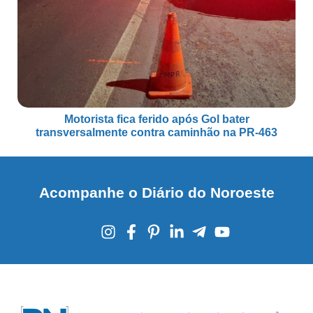
Motorista fica ferido após Gol bater
transversalmente contra caminhão na PR-463
Acompanhe o Diário do Noroeste