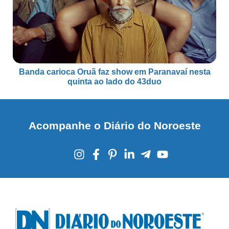
Banda carioca Oruã faz show em Paranavaí nesta
quinta ao lado do 43duo
Acompanhe o Diário do Noroeste