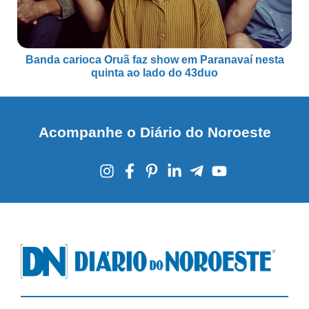
Banda carioca Oruã faz show em Paranavaí nesta
quinta ao lado do 43duo
Acompanhe o Diário do Noroeste