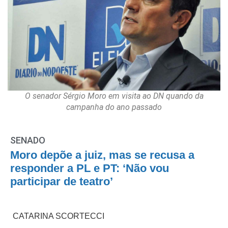
O senador Sérgio Moro em visita ao DN quando da
campanha do ano passado
SENADO
Moro depõe a juiz, mas se recusa a
responder a PL e PT: ‘Não vou
participar de teatro’
CATARINA SCORTECCI