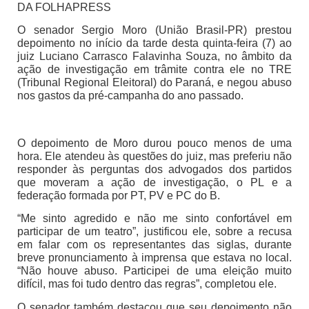
DA FOLHAPRESS
O senador Sergio Moro (União Brasil-PR) prestou
depoimento no início da tarde desta quinta-feira (7) ao
juiz Luciano Carrasco Falavinha Souza, no âmbito da
ação de investigação em trâmite contra ele no TRE
(Tribunal Regional Eleitoral) do Paraná, e negou abuso
nos gastos da pré-campanha do ano passado.
O depoimento de Moro durou pouco menos de uma
hora. Ele atendeu às questões do juiz, mas preferiu não
responder às perguntas dos advogados dos partidos
que moveram a ação de investigação, o PL e a
federação formada por PT, PV e PC do B.
“Me sinto agredido e não me sinto confortável em
participar de um teatro”, justificou ele, sobre a recusa
em falar com os representantes das siglas, durante
breve pronunciamento à imprensa que estava no local.
“Não houve abuso. Participei de uma eleição muito
difícil, mas foi tudo dentro das regras”, completou ele.
O senador também destacou que seu depoimento não