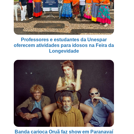
Professores e estudantes da Unespar
oferecem atividades para idosos na Feira da
Longevidade
Banda carioca Oruã faz show em Paranavaí