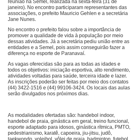
reunião na Semel, realizada na sexta-feira (31 de
janeiro). No encontro participaram representantes das
associações, o prefeito Mauricio Gehlen e a secretária
Jane Nunes.
No encontro o prefeito falou sobre a importância de
promover a qualidade de vida à população por meio
dessas atividades. Já a secretária pediu união entre as
entidades e a Semel, pois assim conseguirão fazer a
diferença no esporte de Paranavaí.
As vagas oferecidas são para as todas as idades e
todos os objetivos: iniciação esportiva, alto rendimento,
atividades voltadas para saúde, terceira idade e lazer.
As inscrições poderão ser feitas por meio dos contatos
(44) 3422-1516 e (44) 99106-3424. Os locais das aulas
serão divulgados nos próximos dias.
As modalidades ofertadas são: handebol indoor,
handebol de praia, ginástica em geral, treino funcional,
esporte adaptado para idosos, ginástica rítmica, PMTO,
pedestrianismo, karatê, capoeira, jiu-jitsu, judô,
taekwondo, voleibol, vôlei de praia, badminton, futebol,