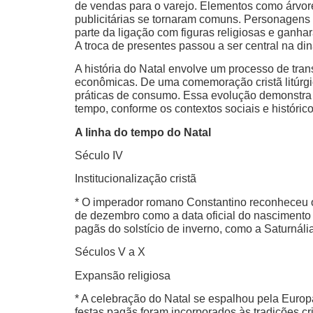
de vendas para o varejo. Elementos como árvo
publicitárias se tornaram comuns. Personagens
parte da ligação com figuras religiosas e ganha
A troca de presentes passou a ser central na din
A história do Natal envolve um processo de tran
econômicas. De uma comemoração cristã litúrgi
práticas de consumo. Essa evolução demonstra 
tempo, conforme os contextos sociais e histórico
A linha do tempo do Natal
Século IV
Institucionalização cristã
* O imperador romano Constantino reconheceu o c
de dezembro como a data oficial do nascimento 
pagãs do solstício de inverno, como a Saturnál
Séculos V a X
Expansão religiosa
* A celebração do Natal se espalhou pela Europ
festas pagãs foram incorporados às tradições cr