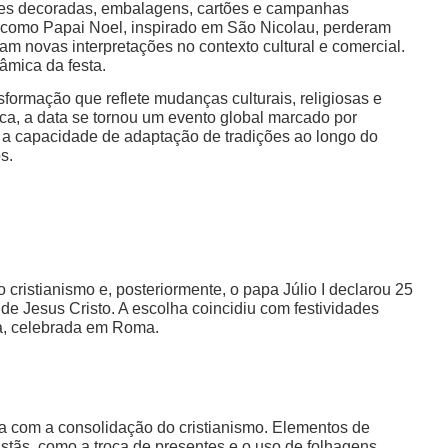
res decoradas, embalagens, cartões e campanhas
 como Papai Noel, inspirado em São Nicolau, perderam
ram novas interpretações no contexto cultural e comercial.
âmica da festa.
sformação que reflete mudanças culturais, religiosas e
ca, a data se tornou um evento global marcado por
a capacidade de adaptação de tradições ao longo do
s.
ristianismo e, posteriormente, o papa Júlio I declarou 25
de Jesus Cristo. A escolha coincidiu com festividades
ia, celebrada em Roma.
a com a consolidação do cristianismo. Elementos de
istãs, como a troca de presentes e o uso de folhagens