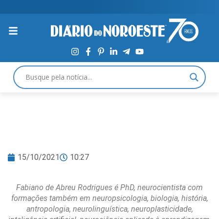
15/10/2021
10:27
Fabiano de Abreu Rodrigues é PhD, neurocientista com
formações também em neuropsicologia, biologia, história,
antropologia, neurolinguística, neuroplasticidade,