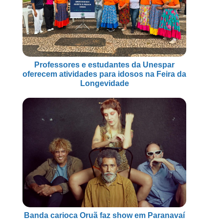
Professores e estudantes da Unespar
oferecem atividades para idosos na Feira da
Longevidade
Banda carioca Oruã faz show em Paranavaí