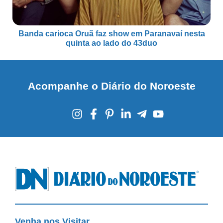
Banda carioca Oruã faz show em Paranavaí nesta
quinta ao lado do 43duo
Acompanhe o Diário do Noroeste
Venha nos Visitar