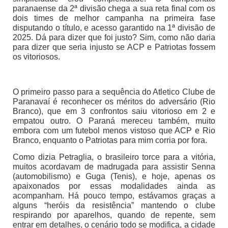
paranaense da 2ª divisão chega a sua reta final com os
dois times de melhor campanha na primeira fase
disputando o título, e acesso garantido na 1ª divisão de
2025. Dá para dizer que foi justo? Sim, como não daria
para dizer que seria injusto se ACP e Patriotas fossem
os vitoriosos.
O primeiro passo para a sequência do Atletico Clube de
Paranavaí é reconhecer os méritos do adversário (Rio
Branco), que em 3 confrontos saiu vitorioso em 2 e
empatou outro. O Paraná mereceu também, muito
embora com um futebol menos vistoso que ACP e Rio
Branco, enquanto o Patriotas para mim corria por fora.
Como dizia Petraglia, o brasileiro torce para a vitória,
muitos acordavam de madrugada para assistir Senna
(automobilismo) e Guga (Tenis), e hoje, apenas os
apaixonados por essas modalidades ainda as
acompanham. Há pouco tempo, estávamos graças a
alguns “heróis da resistência” mantendo o clube
respirando por aparelhos, quando de repente, sem
entrar em detalhes, o cenário todo se modifica, a cidade