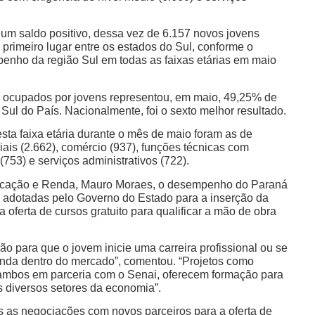
m saldo positivo, dessa vez de 6.157 novos jovens
rimeiro lugar entre os estados do Sul, conforme o
nho da região Sul em todas as faixas etárias em maio
 ocupados por jovens representou, em maio, 49,25% de
 Sul do País. Nacionalmente, foi o sexto melhor resultado.
sta faixa etária durante o mês de maio foram as de
iais (2.662), comércio (937), funções técnicas com
(753) e serviços administrativos (722).
ificação e Renda, Mauro Moraes, o desempenho do Paraná
s adotadas pelo Governo do Estado para a inserção da
 oferta de cursos gratuito para qualificar a mão de obra
ão para que o jovem inicie uma carreira profissional ou se
nda dentro do mercado”, comentou. “Projetos como
 ambos em parceria com o Senai, oferecem formação para
 diversos setores da economia”.
s as negociações com novos parceiros para a oferta de