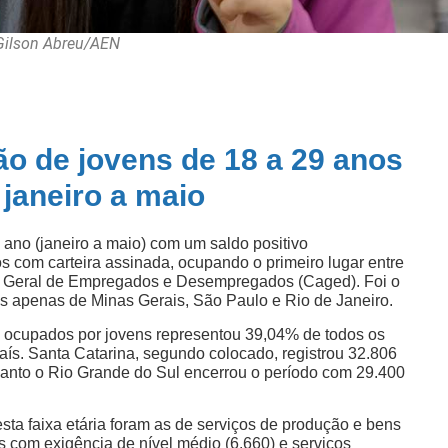
Gilson Abreu/AEN
ão de jovens de 18 a 29 anos
 janeiro a maio
ano (janeiro a maio) com um saldo positivo
 com carteira assinada, ocupando o primeiro lugar entre
o Geral de Empregados e Desempregados (Caged). Foi o
rás apenas de Minas Gerais, São Paulo e Rio de Janeiro.
 ocupados por jovens representou 39,04% de todos os
País. Santa Catarina, segundo colocado, registrou 32.806
uanto o Rio Grande do Sul encerrou o período com 29.400
sta faixa etária foram as de serviços de produção e bens
as com exigência de nível médio (6.660) e serviços