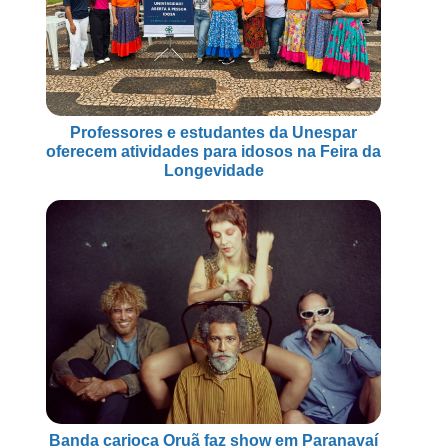
Professores e estudantes da Unespar
oferecem atividades para idosos na Feira da
Longevidade
Banda carioca Oruã faz show em Paranavaí