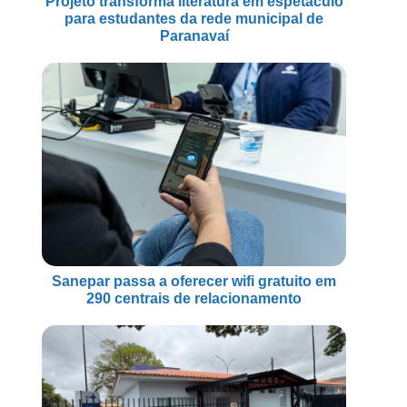
Projeto transforma literatura em espetáculo
para estudantes da rede municipal de
Paranavaí
Sanepar passa a oferecer wifi gratuito em
290 centrais de relacionamento