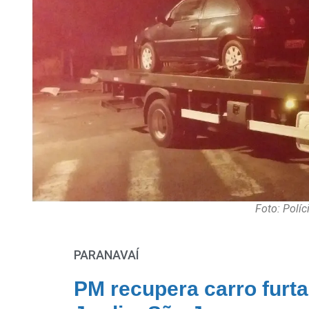
Foto: Políc
PARANAVAÍ
PM recupera carro fur