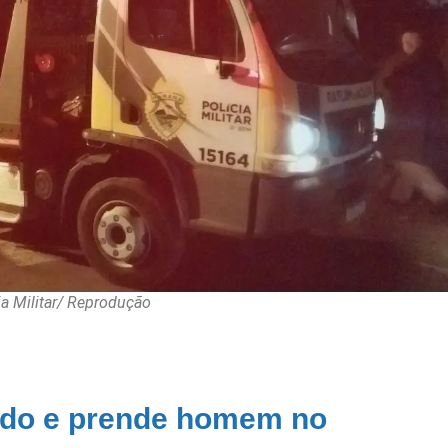
ia Militar/ Reprodução
tado e prende homem no