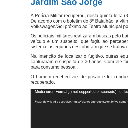
Jardim São Jorge
A Polícia Militar recuperou, nesta quinta-feira
De acordo com o boletim do 8º Batalhão, a víti
Volkswagen/Gol próximo ao Teatro Municipal por 
Os policiais militares realizaram buscas pelo b
veículo e um suspeito, que fugiu ao percebe
sistema, as equipes descobriram que se tratava
Na intenção de localizar o fugitivo, outras eq
capturaram o suspeito de 30 anos. Com ele f
para consumo pessoal.
O homem recebeu voz de prisão e foi conduzi
recuperado.
Tocador
Media error: Format(s) not supported or source(s) not fo
de
vídeo
Fazer download do arquivo: https://diariodonoroeste.com.br/wp-con