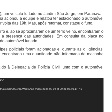
 (8), um veículo furtado no Jardim São Jorge, em Paranavaí.
ma acionou a equipe e relatou ter estacionado o automóvel
volta das 19h. Mas, após retornar, constatou o furto.
airro e, ao se aproximarem de um ferro velho, encontraram o
r a presença das autoridades. Em consulta da placa no
 do automóvel furtado.
uipes policiais foram acionadas e, durante as diligências,
oi encontrado uma quantidade não informada de maconha
do à Delegacia de Polícia Civil junto com o automóvel
und
tent/uploads/2024/08/WhatsApp-Video-2024-08-09-at-09.21.07.mp4?_=1