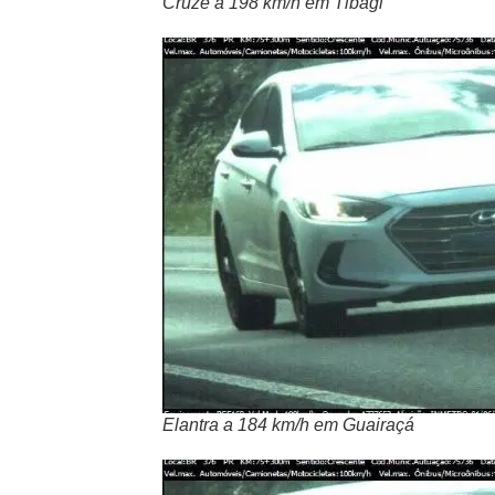
Cruze a 198 km/h em Tibagi
Elantra a 184 km/h em Guairaçá