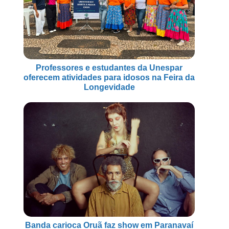
Professores e estudantes da Unespar
oferecem atividades para idosos na Feira da
Longevidade
Banda carioca Oruã faz show em Paranavaí