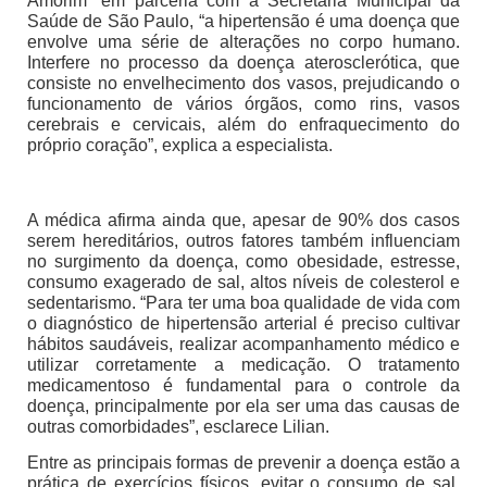
Amorim” em parceria com a Secretaria Municipal da
Saúde de São Paulo, “a hipertensão é uma doença que
envolve uma série de alterações no corpo humano.
Interfere no processo da doença aterosclerótica, que
consiste no envelhecimento dos vasos, prejudicando o
funcionamento de vários órgãos, como rins, vasos
cerebrais e cervicais, além do enfraquecimento do
próprio coração”, explica a especialista.
A médica afirma ainda que, apesar de 90% dos casos
serem hereditários, outros fatores também influenciam
no surgimento da doença, como obesidade, estresse,
consumo exagerado de sal, altos níveis de colesterol e
sedentarismo. “Para ter uma boa qualidade de vida com
o diagnóstico de hipertensão arterial é preciso cultivar
hábitos saudáveis, realizar acompanhamento médico e
utilizar corretamente a medicação. O tratamento
medicamentoso é fundamental para o controle da
doença, principalmente por ela ser uma das causas de
outras comorbidades”, esclarece Lilian.
Entre as principais formas de prevenir a doença estão a
prática de exercícios físicos, evitar o consumo de sal,