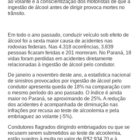
ao volante e à conscientização dos motoristas de que a
ingestão de álcool antes de dirigir provoca mortes no
trânsito.
Em todo o ano passado, conduzir veículo sob efeito de
álcool foi a sexta maior causa de acidentes nas
rodovias federais. Nas 4.318 ocorrências, 3.839
pessoas ficaram feridas e 201 morreram. No Paraná, 18
vidas foram perdidas em acidentes diretamente
relacionadas à ingestão de álcool pelo condutor.
De janeiro a novembro deste ano, a estatística nacional
de sinistros provocados por ingestão de álcool pelo
condutor apresenta queda de 18% na comparação com
o mesmo período do ano passado. O índice é ainda
maior no Paraná, se aproximando de 25%. A redução
dos acidentes é acompanhada de diminuição nas
infrações por recusa ao teste de alcoolemia e pela
embriaguez ao volante (-5%).
Condutores flagrados dirigindo embriagados ou que se
recusem serem submetidos ao teste de alcoolemia,
estão sujeitos à multa no valor de R$2.934,70 e à