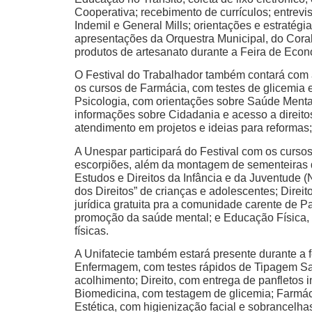
Cooperativa; recebimento de currículos; entre
Indemil e General Mills; orientações e estratég
apresentações da Orquestra Municipal, do Coral
produtos de artesanato durante a Feira de Econ
O Festival do Trabalhador também contará com a
os cursos de Farmácia, com testes de glicemia 
Psicologia, com orientações sobre Saúde Mental
informações sobre Cidadania e acesso a direito
atendimento em projetos e ideias para reforma
A Unespar participará do Festival com os curso
escorpiões, além da montagem de sementeiras d
Estudos e Direitos da Infância e da Juventude 
dos Direitos” de crianças e adolescentes; Direit
jurídica gratuita pra a comunidade carente de 
promoção da saúde mental; e Educação Física, c
físicas.
A Unifatecie também estará presente durante a f
Enfermagem, com testes rápidos de Tipagem Sa
acolhimento; Direito, com entrega de panfletos i
Biomedicina, com testagem de glicemia; Farmác
Estética, com higienização facial e sobrancelhas