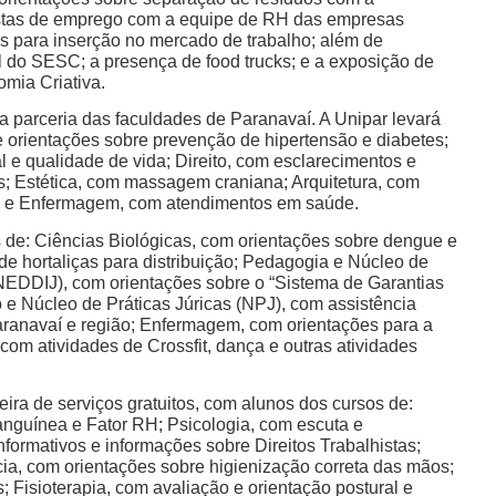
vistas de emprego com a equipe de RH das empresas
ias para inserção no mercado de trabalho; além de
 do SESC; a presença de food trucks; e a exposição de
omia Criativa.
 parceria das faculdades de Paranavaí. A Unipar levará
e orientações sobre prevenção de hipertensão e diabetes;
 e qualidade de vida; Direito, com esclarecimentos e
s; Estética, com massagem craniana; Arquitetura, com
s; e Enfermagem, com atendimentos em saúde.
s de: Ciências Biológicas, com orientações sobre dengue e
e hortaliças para distribuição; Pedagogia e Núcleo de
(NEDDIJ), com orientações sobre o “Sistema de Garantias
o e Núcleo de Práticas Júricas (NPJ), com assistência
Paranavaí e região; Enfermagem, com orientações para a
om atividades de Crossfit, dança e outras atividades
eira de serviços gratuitos, com alunos dos cursos de:
nguínea e Fator RH; Psicologia, com escuta e
nformativos e informações sobre Direitos Trabalhistas;
ia, com orientações sobre higienização correta das mãos;
; Fisioterapia, com avaliação e orientação postural e