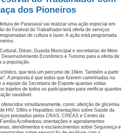
raça dos Pioneiros
feitura de Paranavaí vai realizar uma ação especial em
 do Festival do Trabalhador terá oferta de serviços
 programadas de cultura e lazer. A ação está programada
neiros.
ultural, Ditran, Guarda Municipal e secretarias de Meio
 e Desenvolvimento Econômico e Turismo para a oferta de
ra a população.
lístico, que terá um percurso de 16km. Também a partir
o”. A proposta é que todos que fizerem caminhadas na
m a equipe da Secretaria de Esporte quantas voltas
 trajetos de todos os participantes para verificar quantos
ração saudável.
o oferecidos simultaneamente, como: aferição de glicemia
 de HIV, Sífilis e Hepatites; orientações sobre Saúde da
viços prestados pelos CRAS, CREAS e Centro da
e Família Acolhedora; orientações e agendamentos
ncanas; atendimentos e esclarecimentos sobre Segurança e
; orientações sobre separação de resíduos com a