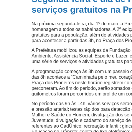
serviços gratuitos na P
Na próxima segunda-feira, dia 1º de maio, a Pre
homenagem a todos os trabalhadores. A 2ª edição
gratuitos para a população, além de atividades
para acontecer a partir das 8h, na Praça dos Pio
A Prefeitura mobilizou as equipes da Fundação C
Ambiente, Assistência Social, Esporte e Lazer,
uma série de serviços e atividades gratuitas pa
A programação começa às 8h com um passeio cic
das 8h acontece a “Caminhada pelo meu coraçã
Praça dos Pioneiros neste horário registrem co
percorreram. Ao fim do período, serão somados os
quilômetros foram percorridos em prol de um co
No período das 9h às 14h, vários serviços serã
e pressão arterial; testes rápidos para detecção
Mulher e Saúde do Homem; divulgação dos ser
Juventude; divulgação e cadastro do serviço d
referentes ao CadÚnico; recreação infantil; gi
Educação no Trânsito; coleta de lixo eletrônico