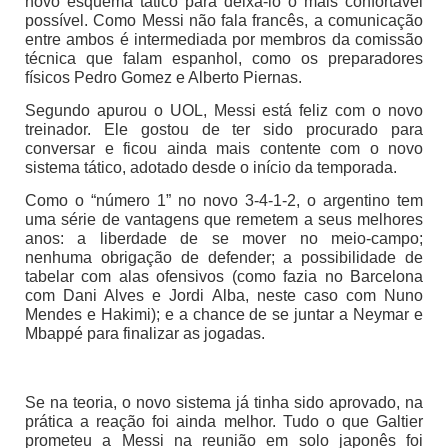
novo esquema tático para deixá-lo o mais confortável
possível. Como Messi não fala francês, a comunicação
entre ambos é intermediada por membros da comissão
técnica que falam espanhol, como os preparadores
físicos Pedro Gomez e Alberto Piernas.
Segundo apurou o UOL, Messi está feliz com o novo
treinador. Ele gostou de ter sido procurado para
conversar e ficou ainda mais contente com o novo
sistema tático, adotado desde o início da temporada.
Como o “número 1” no novo 3-4-1-2, o argentino tem
uma série de vantagens que remetem a seus melhores
anos: a liberdade de se mover no meio-campo;
nenhuma obrigação de defender; a possibilidade de
tabelar com alas ofensivos (como fazia no Barcelona
com Dani Alves e Jordi Alba, neste caso com Nuno
Mendes e Hakimi); e a chance de se juntar a Neymar e
Mbappé para finalizar as jogadas.
Se na teoria, o novo sistema já tinha sido aprovado, na
prática a reação foi ainda melhor. Tudo o que Galtier
prometeu a Messi na reunião em solo japonês foi