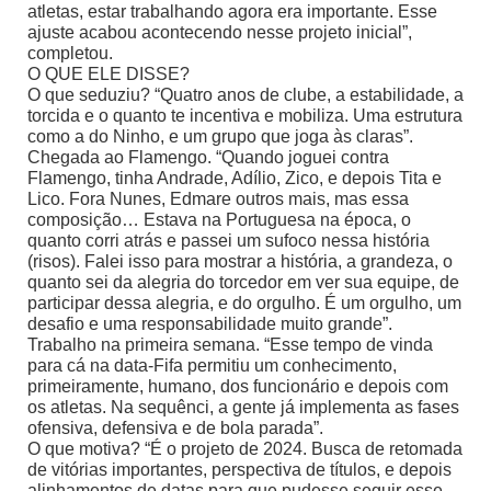
atletas, estar trabalhando agora era importante. Esse
ajuste acabou acontecendo nesse projeto inicial”,
completou.
O QUE ELE DISSE?
O que seduziu? “Quatro anos de clube, a estabilidade, a
torcida e o quanto te incentiva e mobiliza. Uma estrutura
como a do Ninho, e um grupo que joga às claras”.
Chegada ao Flamengo. “Quando joguei contra
Flamengo, tinha Andrade, Adílio, Zico, e depois Tita e
Lico. Fora Nunes, Edmare outros mais, mas essa
composição… Estava na Portuguesa na época, o
quanto corri atrás e passei um sufoco nessa história
(risos). Falei isso para mostrar a história, a grandeza, o
quanto sei da alegria do torcedor em ver sua equipe, de
participar dessa alegria, e do orgulho. É um orgulho, um
desafio e uma responsabilidade muito grande”.
Trabalho na primeira semana. “Esse tempo de vinda
para cá na data-Fifa permitiu um conhecimento,
primeiramente, humano, dos funcionário e depois com
os atletas. Na sequênci, a gente já implementa as fases
ofensiva, defensiva e de bola parada”.
O que motiva? “É o projeto de 2024. Busca de retomada
de vitórias importantes, perspectiva de títulos, e depois
alinhamentos de datas para que pudesse seguir esse