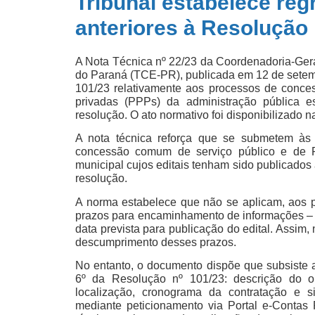
Tribunal estabelece re
anteriores à Resolução 
A Nota Técnica nº 22/23 da Coordenadoria-Gera
do Paraná (TCE-PR), publicada em 12 de setemb
101/23 relativamente aos processos de conces
privadas (PPPs) da administração pública e
resolução. O ato normativo foi disponibilizado
A nota técnica reforça que se submetem às
concessão comum de serviço público e de PP
municipal cujos editais tenham sido publicados 
resolução.
A norma estabelece que não se aplicam, aos p
prazos para encaminhamento de informações – a
data prevista para publicação do edital. Assim,
descumprimento desses prazos.
No entanto, o documento dispõe que subsiste a
6º da Resolução nº 101/23: descrição do ob
localização, cronograma da contratação e s
mediante peticionamento via Portal e-Contas