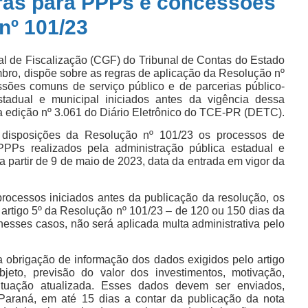
gras para PPPs e concessões
nº 101/23
l de Fiscalização (CGF) do Tribunal de Contas do Estado
ro, dispõe sobre as regras de aplicação da Resolução nº
sões comuns de serviço público e de parcerias público-
stadual e municipal iniciados antes da vigência dessa
 na edição nº 3.061 do Diário Eletrônico do TCE-PR (DETC).
 disposições da Resolução nº 101/23 os processos de
Ps realizados pela administração pública estadual e
a partir de 9 de maio de 2023, data da entrada em vigor da
rocessos iniciados antes da publicação da resolução, os
rtigo 5º da Resolução nº 101/23 – de 120 ou 150 dias da
 nesses casos, não será aplicada multa administrativa pelo
 obrigação de informação dos dados exigidos pelo artigo
jeto, previsão do valor dos investimentos, motivação,
ituação atualizada. Esses dados devem ser enviados,
 Paraná, em até 15 dias a contar da publicação da nota