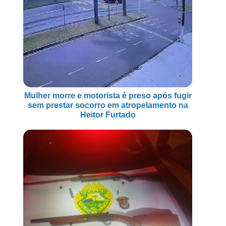
Mulher morre e motorista é preso após fugir
sem prestar socorro em atropelamento na
Heitor Furtado