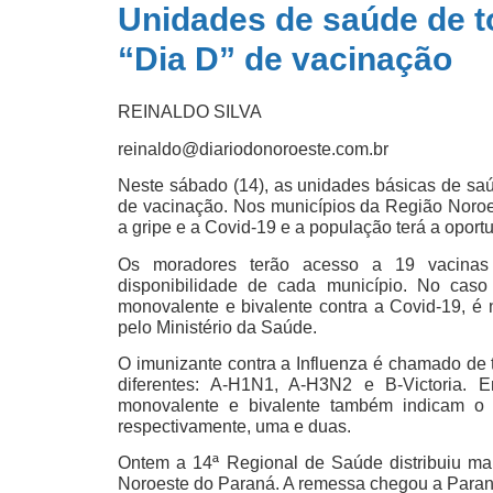
Unidades de saúde de t
“Dia D” de vacinação
REINALDO SILVA
reinaldo@diariodonoroeste.com.br
Neste sábado (14), as unidades básicas de sa
de vacinação. Nos municípios da Região Noroes
a gripe e a Covid-19 e a população terá a oportu
Os moradores terão acesso a 19 vacinas 
disponibilidade de cada município. No caso 
monovalente e bivalente contra a Covid-19, é n
pelo Ministério da Saúde.
O imunizante contra a Influenza é chamado de t
diferentes: A-H1N1, A-H3N2 e B-Victoria. E
monovalente e bivalente também indicam o 
respectivamente, uma e duas.
Ontem a 14ª Regional de Saúde distribuiu ma
Noroeste do Paraná. A remessa chegou a Parana