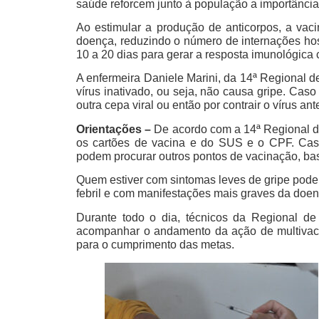
saúde reforcem junto à população a importância
Ao estimular a produção de anticorpos, a vac
doença, reduzindo o número de internações hosp
10 a 20 dias para gerar a resposta imunológica c
A enfermeira Daniele Marini, da 14ª Regional d
vírus inativado, ou seja, não causa gripe. Cas
outra cepa viral ou então por contrair o vírus a
Orientações –
De acordo com a 14ª Regional d
os cartões de vacina e do SUS e o CPF. Cas
podem procurar outros pontos de vacinação, bas
Quem estiver com sintomas leves de gripe pode
febril e com manifestações mais graves da doen
Durante todo o dia, técnicos da Regional d
acompanhar o andamento da ação de multivacin
para o cumprimento das metas.