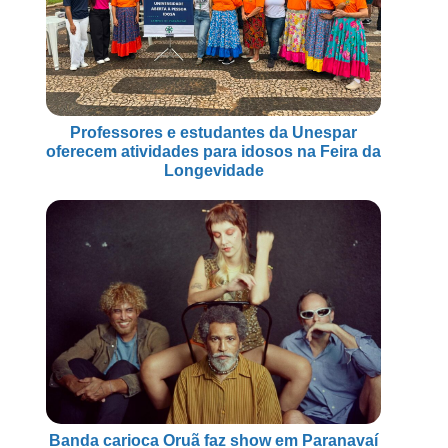
Professores e estudantes da Unespar
oferecem atividades para idosos na Feira da
Longevidade
Banda carioca Oruã faz show em Paranavaí