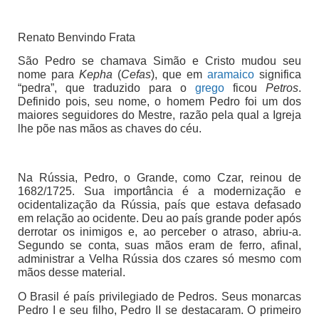
Renato Benvindo Frata
São Pedro se chamava Simão e Cristo mudou seu
nome para
Kepha
(
Cefas
), que em
aramaico
significa
“pedra”, que traduzido para o
grego
ficou
Petros
.
Definido pois, seu nome, o homem Pedro foi um dos
maiores seguidores do Mestre, razão pela qual a Igreja
lhe põe nas mãos as chaves do céu.
Na Rússia, Pedro, o Grande, como Czar, reinou de
1682/1725. Sua importância é a modernização e
ocidentalização da Rússia, país que estava defasado
em relação ao ocidente. Deu ao país grande poder após
derrotar os inimigos e, ao perceber o atraso, abriu-a.
Segundo se conta, suas mãos eram de ferro, afinal,
administrar a Velha Rússia dos czares só mesmo com
mãos desse material.
O Brasil é país privilegiado de Pedros. Seus monarcas
Pedro I e seu filho, Pedro II se destacaram. O primeiro