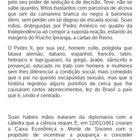
pelo seu poder de sedução e de decisão. Teve, não se
sabe quantos, filhos bastardos com parceiras de alcova
que iam da camareira branca ou negra à baronesa
idem, sem perder um só degrau da escada social. Suas
mãos, distinguidas por Pedro Américo no quadro da
Independência ao compor a suposta reação, estando às
margens do Riacho Ipiranga, a cartas do Reino.
O Pedro II, por sua vez, homem culto, poliglota que
falava alemão, italiano, espanhol, francês, latim,
hebraico e tupi-guarani, lia grego, árabe, sânscrito e
provençal, educado no trato com homens e mulheres
sem lhes diferenciar a condição social, mais comedido
que o pai no quesito escapulidas sexuais, mas que a
história registrou alguns pulinhos de cerca que lhe
causaram certos aborrecimentos, fez do Brasil o país
que é, unido e centrado.
Suas hábeis mãos trataram da diplomacia com a
cátedra que a ciência requer. E, em 12/01/1861 criaram
a Caixa Econômica e Monte de Socorro com o
propósito de incentivar a poupança e conceder