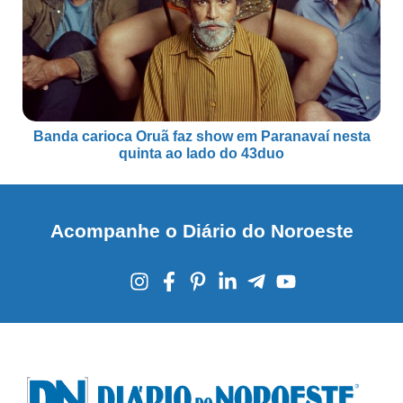
Banda carioca Oruã faz show em Paranavaí nesta
quinta ao lado do 43duo
Acompanhe o Diário do Noroeste