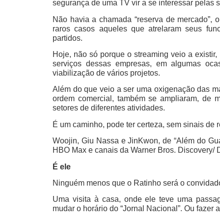
segurança de uma TV vir a se interessar pelas s
Não havia a chamada “reserva de mercado”, o
raros casos aqueles que atrelaram seus fun
partidos.
Hoje, não só porque o streaming veio a existir
serviços dessas empresas, em algumas ocas
viabilização de vários projetos.
Além do que veio a ser uma oxigenação das ma
ordem comercial, também se ampliaram, de mo
setores de diferentes atividades.
É um caminho, pode ter certeza, sem sinais de r
Woojin, Giu Nassa e JinKwon, de “Além do Gua
HBO Max e canais da Warner Bros. Discovery/ 
É ele
Ninguém menos que o Ratinho será o convidado 
Uma visita à casa, onde ele teve uma passage
mudar o horário do “Jornal Nacional”. Ou fazer a