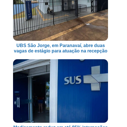
UBS São Jorge, em Paranavaí, abre duas
vagas de estágio para atuação na recepção