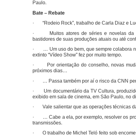
Paulo.
Bate – Rebate
· “Rodeio Rock”, trabalho de Carla Diaz e Lu
· Muitos atores de séries e novelas da TV 
bastidores de suas produções atuais ou até co
· … Um uso do bem, que sempre colabora na d
extinto “Vídeo Show” fez por muito tempo.
· Por orientação do conselho, novas mudan
próximos dias…
· … Passa também por aí o risco da CNN perde
· Um documentário da TV Cultura, produzido 
exibido em sala de cinema, em São Paulo, no di
· Vale salientar que as operações técnicas 
· … Cabe a ela, por exemplo, resolver os pro
transmissões.
· O trabalho de Michel Teló feito sob encomen