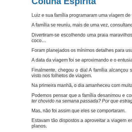
Coluna Espírita
Luiz e sua família programaram uma viagem de f
A família se reuniu, mais de uma vez, consultan
Divertiram-se escolhendo uma praia maravilhos
coco…
Foram planejados os mínimos detalhes para usufr
A data da viagem foi se aproximando e o entus
Finalmente, chegou o dia! A família alcançou s
visto nos folhetos de viagem.
Na primeira manhã, o dia amanheceu com muita c
Podemos pensar que a família desanimou e co
ter chovido na semana passada? Por que estra
Mas, não foi assim que eles se comportaram.
Estavam tão dispostos a aproveitar a viagem e
planos.