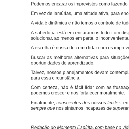
Podemos encarar os imprevistos como fazendo
Em vez de lamúrias, uma atitude ativa, para enc
A vida é dinâmica e não temos o controle de tud
A sabedoria está em encararmos tudo com disp
solucionar, ao menos em parte, o inconveniente
A escolha é nossa de como lidar com os imprevi
Buscar as melhores alternativas para situaçõ
oportunidades de aprendizado.
Talvez, nossos planejamentos devam contempla
para essa circunstância.
Com certeza, não é fácil lidar com as frust
podemos crescer e nos fortalecer moralmente.
Finalmente,
conscientes dos
nossos
limites,
en
sempre que
nos sintamos incapazes
de superar
Redação do Momento Espírita, com base no ví