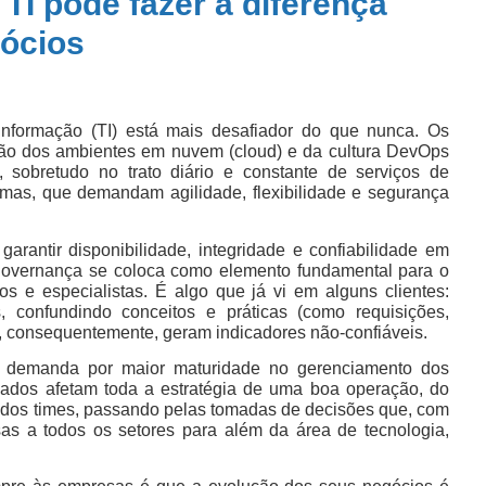
I pode fazer a diferença
gócios
 Informação (TI) está mais desafiador do que nunca. Os
ansão dos ambientes em nuvem (cloud) e da cultura DevOps
 sobretudo no trato diário e constante de serviços de
mas, que demandam agilidade, flexibilidade e segurança
garantir disponibilidade, integridade e confiabilidade em
governança se coloca como elemento fundamental para o
s e especialistas. É algo que já vi em alguns clientes:
, confundindo conceitos e práticas (como requisições,
, consequentemente, geram indicadores não-confiáveis.
e demanda por maior maturidade no gerenciamento dos
cados afetam toda a estratégia de uma boa operação, do
dos times, passando pelas tomadas de decisões que, com
as a todos os setores para além da área de tecnologia,