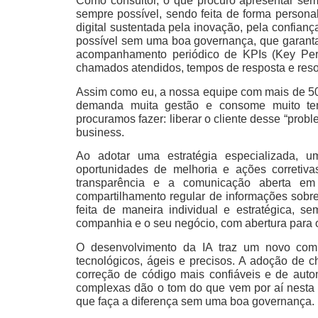
Como consultor, o que procuro apresentar se
sempre possível, sendo feita de forma person
digital sustentada pela inovação, pela confianç
possível sem uma boa governança, que garant
acompanhamento periódico de KPIs (Key Perf
chamados atendidos, tempos de resposta e resol
Assim como eu, a nossa equipe com mais de 500
demanda muita gestão e consome muito te
procuramos fazer: liberar o cliente desse “prob
business.
Ao adotar uma estratégia especializada, u
oportunidades de melhoria e ações corretivas
transparência e a comunicação aberta e
compartilhamento regular de informações sobr
feita de maneira individual e estratégica, s
companhia e o seu negócio, com abertura para 
O desenvolvimento da IA traz um novo comp
tecnológicos, ágeis e precisos. A adoção de c
correção de código mais confiáveis e de auto
complexas dão o tom do que vem por aí nesta 
que faça a diferença sem uma boa governança.