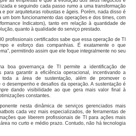
mpre às empresas é que a evolução dos seus negócios é
alizada e seguindo cada passo rumo a uma transformação
a e por arquiteturas robustas e ágeis. Porém, nada disso é
a um bom funcionamento das operações e dos times, com
ormance Indicators), tanto em relação à quantidade de
ução, quanto à qualidade do serviço prestado.
 profissionais certificados sabe que essa operação de TI
mpo e esforço das companhias. É exatamente o que
lema”, permitindo assim que ele foque integralmente no seu
ma boa governança de TI permite a identificação de
 para garantir a eficiência operacional, incentivando a
m toda a área de sustentação, além de promover o
e o desempenho e desafios da operação. A sustentação é
empre dando visibilidade ao que gera mais valor final à
otimizações constantes.
onente nesta dinâmica de serviços gerenciados mais
hatbots cada vez mais especializados, de ferramentas de
mações que liberem profissionais de TI para ações mais
área no curto e médio prazo. Contudo, não há tecnologia