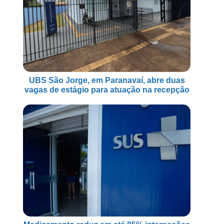
UBS São Jorge, em Paranavaí, abre duas
vagas de estágio para atuação na recepção