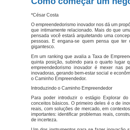
Como começar um negóc
*César Costa
O empreendedorismo inovador nos dá um propós
que intimamente relacionado. Mais do que uma
pensada você estará arquitetando uma concep
pessoas. E engana-se quem pensa que ter u
gigantesco.
Em um ranking que avalia a Taxa de Empreende
quinta posição, subindo para o quarto lugar
empreendedorismo inovador é mexer nas pe
inovadoras, gerando bem-estar social e econômi
o Caminho Empreendedor.
Introduzindo o Caminho Empreendedor
Para poder introduzir o estágio Explorar d
conceitos básicos. O primeiro deles é o de in
reais, com soluções de mercado, em contextos 
importantes: identificar problemas reais, cons
de incerteza.
Um dos instrumentos para se fazer inovação s