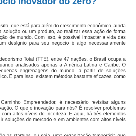
io inovador do zero?
ito, que está para além do crescimento econômico, ainda
 solução ou um produto, ao realizar essa ação de forma
ção de mundo. Com isso, é possível impactar a vida das
m desígnio para seu negócio é algo necessariamente
dorismo Total (TTE), entre 47 nações, o Brasil ocupa a
 quando analisados apenas a América Latina e Caribe. O
quenas engrenagens do mundo, a partir de soluções
co. E para isso, existem métodos bastante eficazes, como
o Caminho Empreendedor, é necessário revisitar alguns
ovação. O que é inovação para nós? É resolver problemas
com altos níveis de incerteza. E aqui, há três elementos
truir soluções de mercado e em ambientes com altos níveis
ão as startups, ou seja, uma organização temporária que