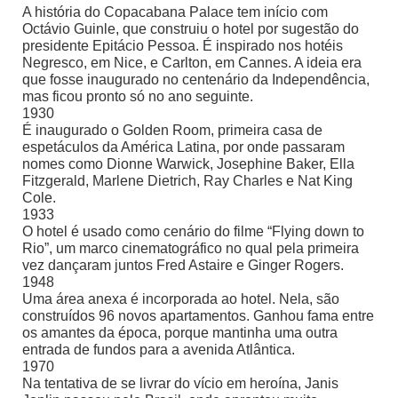
A história do Copacabana Palace tem início com
Octávio Guinle, que construiu o hotel por sugestão do
presidente Epitácio Pessoa. É inspirado nos hotéis
Negresco, em Nice, e Carlton, em Cannes. A ideia era
que fosse inaugurado no centenário da Independência,
mas ficou pronto só no ano seguinte.
1930
É inaugurado o Golden Room, primeira casa de
espetáculos da América Latina, por onde passaram
nomes como Dionne Warwick, Josephine Baker, Ella
Fitzgerald, Marlene Dietrich, Ray Charles e Nat King
Cole.
1933
O hotel é usado como cenário do filme “Flying down to
Rio”, um marco cinematográfico no qual pela primeira
vez dançaram juntos Fred Astaire e Ginger Rogers.
1948
Uma área anexa é incorporada ao hotel. Nela, são
construídos 96 novos apartamentos. Ganhou fama entre
os amantes da época, porque mantinha uma outra
entrada de fundos para a avenida Atlântica.
1970
Na tentativa de se livrar do vício em heroína, Janis