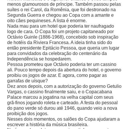
menos glamourosos de príncipe. Também passou pelas
suítes o rei Carol, da Romênia, que foi destronado na
Segunda Guerra e chegou ao Copa com a amante e
oito cães pequineses. A lista é enorme.
Nada mau para um hotel que poderia ter naufragado
logo de cara. O Copa foi um projeto capitaneado por
Octávio Guinle (1886-1968), concebido sob inspiração
de hotéis da Riviera Francesa. A ideia tinha sido do
então presidente Epitácio Pessoa, que queria um lugar
para convidados da celebração do centenário da
Independência se hospedarem.
Pessoa prometeu que Octávio poderia ter um cassino
ali. Pouco tempo depois da abertura do hotel, o governo
proibiu os jogos de azar. E agora, como pagar as
garrafas de uísque?
Dez anos depois, com a autorização do governo Getulio
Vargas, o cassino finalmente saiu, e o Copacabana
Palace marcou a jogatina na velha capital com seus
grã-finos jogando roleta e carteado. A festa do pessoal
do pano verde só durou até 1946, quando veio a nova
proibição dos jogos.
Nesses dois momentos, os salões do Copa ajudaram a
escrever a história da música brasileira.