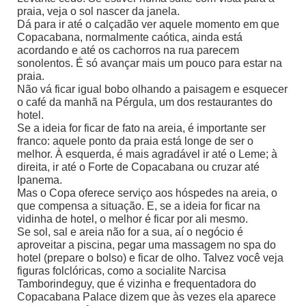
praia, veja o sol nascer da janela.
Dá para ir até o calçadão ver aquele momento em que
Copacabana, normalmente caótica, ainda está
acordando e até os cachorros na rua parecem
sonolentos. É só avançar mais um pouco para estar na
praia.
Não vá ficar igual bobo olhando a paisagem e esquecer
o café da manhã na Pérgula, um dos restaurantes do
hotel.
Se a ideia for ficar de fato na areia, é importante ser
franco: aquele ponto da praia está longe de ser o
melhor. À esquerda, é mais agradável ir até o Leme; à
direita, ir até o Forte de Copacabana ou cruzar até
Ipanema.
Mas o Copa oferece serviço aos hóspedes na areia, o
que compensa a situação. E, se a ideia for ficar na
vidinha de hotel, o melhor é ficar por ali mesmo.
Se sol, sal e areia não for a sua, aí o negócio é
aproveitar a piscina, pegar uma massagem no spa do
hotel (prepare o bolso) e ficar de olho. Talvez você veja
figuras folclóricas, como a socialite Narcisa
Tamborindeguy, que é vizinha e frequentadora do
Copacabana Palace dizem que às vezes ela aparece