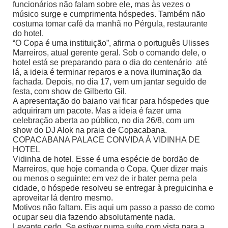
funcionários não falam sobre ele, mas às vezes o
músico surge e cumprimenta hóspedes. Também não
costuma tomar café da manhã no Pérgula, restaurante
do hotel.
“O Copa é uma instituição”, afirma o português Ulisses
Marreiros, atual gerente geral. Sob o comando dele, o
hotel está se preparando para o dia do centenário  até
lá, a ideia é terminar reparos e a nova iluminação da
fachada. Depois, no dia 17, vem um jantar seguido de
festa, com show de Gilberto Gil.
A apresentação do baiano vai ficar para hóspedes que
adquiriram um pacote. Mas a ideia é fazer uma
celebração aberta ao público, no dia 26/8, com um
show do DJ Alok na praia de Copacabana.
COPACABANA PALACE CONVIDA À VIDINHA DE
HOTEL
Vidinha de hotel. Esse é uma espécie de bordão de
Marreiros, que hoje comanda o Copa. Quer dizer mais
ou menos o seguinte: em vez de ir bater perna pela
cidade, o hóspede resolveu se entregar à preguicinha e
aproveitar lá dentro mesmo.
Motivos não faltam. Eis aqui um passo a passo de como
ocupar seu dia fazendo absolutamente nada.
Levante cedo. Se estiver numa suíte com vista para a