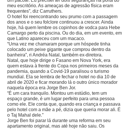
um pacote. Eu precisei ter dois seguranças na porta do
meu escritório. As ameaças de agressão física eram
frequentes”, diz Carruthers.
O hotel foi reencontrando seu prumo com a passagem
dos anos e o seu folclore continuou a crescer. Ainda
hoje, há quem lembre os copinhos de vodca para Hebe
Camargo perto da piscina. Ou do dia, em um evento, em
que Latino apareceu com um macaco.
“Uma vez me chamaram porque um hóspede tinha
colocado um peixe gigante que comprou dentro da
banheira”, ri Andréa Natal, também ex-diretora.
Natal, que hoje dirige o Fasano em Nova York, era
quem estava à frente do Copa nos primeiros meses da
pandemia, quando a Covid-19 paralisou o turismo
mundial. Ela se lembra de fechar o hotel no dia 10 de
abril de 2020 e ficar morando lá o outro único morador
naquela época era Jorge Ben Jor.
“É um cara tranquilo. Montou um estúdio, tem um
espaço grande, é um lugar perfeito para uma pessoa
como ele. Ele conta que, quando era criança e passava
pelo hotel com a mãe a pé, dizia que queria morar ali. É
o Taj Mahal dele.”
Jorge Ben foi parar lá durante uma reforma em seu
apartamento original, mas até hoje não saiu. Os