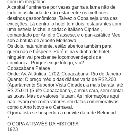
com um megafone.
A capital fluminense por vezes ganha a fama não de
todo injustificada de não estar entre os melhores
destinos gastronômicos. Talvez o Copa seja uma das
exceções. Lá dentro, o hotel tem dois restaurantes com
uma estrela Michelin cada: o italiano Cipriani,
comandado por Aniello Cassese, e o pan-asiático Mee,
sob a batuta de Alberto Morisawa.
Os dois, naturalmente, estão abertos também para
quem não é hóspede. Porém, na vidinha de hotel,
ninguém vai precisar se locomover depois da
comilança. Porque exige fôlego, viu?
Copacabana Palace
Onde: Av. Atlântica, 1702, Copacabana, Rio de Janeiro
Quanto: O preço médio das diárias varia de R$2.200
(Apartamento Superior Vista Cidade), a mais barata, até
R$ 25.011 (Suíte Copacabana), a mais cara, sem contar
as taxas. Mas os valores flutuam. As informações aqui
não levam em conta valores em datas comemorativas,
como o Ano Novo e o Carnaval.
O jornalista se hospedou a convite da rede Belmond
*
O COPA ATRAVÉS DA HISTÓRIA
1923