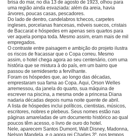
brisa do mar, no dia 13 de agosto de 1923, olhou para
uma região ainda esvaziada: além da areia, havia
árvores, poucas casas, pescadores.
Do lado de dentro, candelabros tchecos, carpetes
ingleses, porcelanas francesas, móveis suecos, cristais
de Baccarat e hóspedes em apenas seis quartos para
ver aquela pompa toda. Mesmo assim, eram mais de mil
empregados.
O contraste entre paisagem e ambição do projeto ilustra
os riscos de fracassar que o Copa correu. Mesmo
assim, o hotel chega agora ao seu centenário, com uma
história que se mistura à do país, em um bairro que
passou de semideserto a fervilhante.
Foram os hóspedes que, ao longo das décadas,
emprestaram sua fama ao Copa. Aqui, Orson Welles
arremessou, da janela do quarto, sua máquina de
escrever na piscina, a mesma onde a princesa Diana
nadaria décadas depois numa noite quente de abril.
A lista de hóspedes inclui políticos, cientistas, músicos,
escritores, nobres e plebeus. Seus nomes estão nas
páginas amareladas de um documento histórico ao qual
poucos têm acesso, o livro de ouro do hotel.
Nele, aparecem Santos Dumont, Walt Disney, Madonna,
Nelson Mandela, e o agora rei Charles 3º, nos tempos