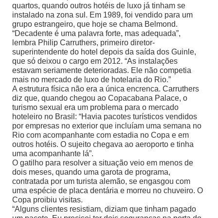
quartos, quando outros hotéis de luxo já tinham se
instalado na zona sul. Em 1989, foi vendido para um
grupo estrangeiro, que hoje se chama Belmond.
“Decadente é uma palavra forte, mas adequada”,
lembra Philip Carruthers, primeiro diretor-
superintendente do hotel depois da saída dos Guinle,
que só deixou o cargo em 2012. “As instalações
estavam seriamente deterioradas. Ele não competia
mais no mercado de luxo de hotelaria do Rio.”
A estrutura física não era a única encrenca. Carruthers
diz que, quando chegou ao Copacabana Palace, o
turismo sexual era um problema para o mercado
hoteleiro no Brasil: “Havia pacotes turísticos vendidos
por empresas no exterior que incluíam uma semana no
Rio com acompanhante com estadia no Copa e em
outros hotéis. O sujeito chegava ao aeroporto e tinha
uma acompanhante lá”.
O gatilho para resolver a situação veio em menos de
dois meses, quando uma garota de programa,
contratada por um turista alemão, se engasgou com
uma espécie de placa dentária e morreu no chuveiro. O
Copa proibiu visitas.
“Alguns clientes resistiam, diziam que tinham pagado