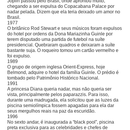
Joplin passou pelo Brasil, onde aprontou muito,
chegando a ser expulsa do Copacabana Palace por
nadar pelada. Dizem que ela teria deixado um amor no
Brasil.
1977
O britânico Rod Stewart e seus músicos foram expulsos
do hotel por ordens da Dona Mariazinha Guinle por
terem disputado uma partida de futebol na suíte
presidencial. Quebraram quadros e deixaram a suíte
bastante suja. O roqueiro tomou um cartão vermelho e
foi expulso.
1989
O grupo de origem inglesa Orient-Express, hoje
Belmond, adquire o hotel da família Guinle. O prédio é
tombado pelo Patrimônio Histórico Nacional.
1991
A princesa Diana queria nadar, mas não queria ser
vista, principalmente pelos paparazzis. Para isso,
durante uma madrugada, ela solicitou que as luzes da
piscina semiolímpica fossem apagadas para ela dar
seus mergulhos reais na paz da escuridão.
1996
No sexto andar, é inaugurada a “black pool”, piscina
preta exclusiva para as celebridades e chefes de