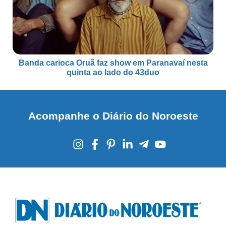
Banda carioca Oruã faz show em Paranavaí nesta
quinta ao lado do 43duo
Acompanhe o Diário do Noroeste