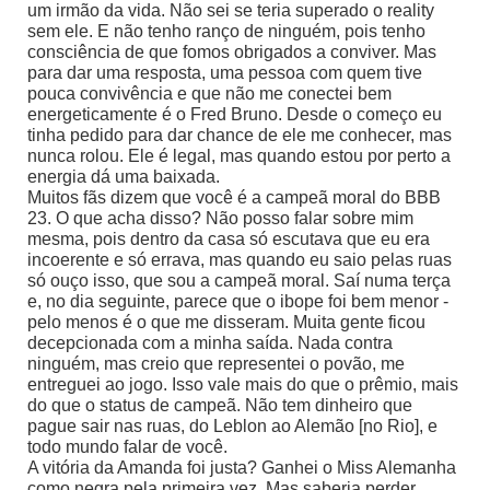
um irmão da vida. Não sei se teria superado o reality
sem ele. E não tenho ranço de ninguém, pois tenho
consciência de que fomos obrigados a conviver. Mas
para dar uma resposta, uma pessoa com quem tive
pouca convivência e que não me conectei bem
energeticamente é o Fred Bruno. Desde o começo eu
tinha pedido para dar chance de ele me conhecer, mas
nunca rolou. Ele é legal, mas quando estou por perto a
energia dá uma baixada.
Muitos fãs dizem que você é a campeã moral do BBB
23. O que acha disso? Não posso falar sobre mim
mesma, pois dentro da casa só escutava que eu era
incoerente e só errava, mas quando eu saio pelas ruas
só ouço isso, que sou a campeã moral. Saí numa terça
e, no dia seguinte, parece que o ibope foi bem menor -
pelo menos é o que me disseram. Muita gente ficou
decepcionada com a minha saída. Nada contra
ninguém, mas creio que representei o povão, me
entreguei ao jogo. Isso vale mais do que o prêmio, mais
do que o status de campeã. Não tem dinheiro que
pague sair nas ruas, do Leblon ao Alemão [no Rio], e
todo mundo falar de você.
A vitória da Amanda foi justa? Ganhei o Miss Alemanha
como negra pela primeira vez. Mas saberia perder