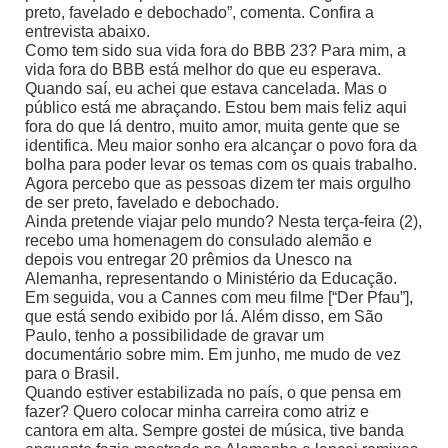
preto, favelado e debochado”, comenta. Confira a
entrevista abaixo.
Como tem sido sua vida fora do BBB 23? Para mim, a
vida fora do BBB está melhor do que eu esperava.
Quando saí, eu achei que estava cancelada. Mas o
público está me abraçando. Estou bem mais feliz aqui
fora do que lá dentro, muito amor, muita gente que se
identifica. Meu maior sonho era alcançar o povo fora da
bolha para poder levar os temas com os quais trabalho.
Agora percebo que as pessoas dizem ter mais orgulho
de ser preto, favelado e debochado.
Ainda pretende viajar pelo mundo? Nesta terça-feira (2),
recebo uma homenagem do consulado alemão e
depois vou entregar 20 prêmios da Unesco na
Alemanha, representando o Ministério da Educação.
Em seguida, vou a Cannes com meu filme [“Der Pfau”],
que está sendo exibido por lá. Além disso, em São
Paulo, tenho a possibilidade de gravar um
documentário sobre mim. Em junho, me mudo de vez
para o Brasil.
Quando estiver estabilizada no país, o que pensa em
fazer? Quero colocar minha carreira como atriz e
cantora em alta. Sempre gostei de música, tive banda