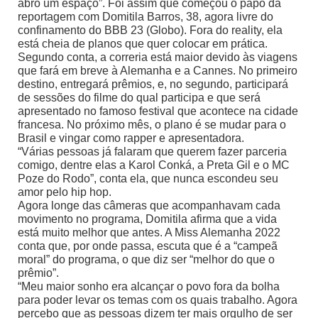
abro um espaço”. Foi assim que começou o papo da
reportagem com Domitila Barros, 38, agora livre do
confinamento do BBB 23 (Globo). Fora do reality, ela
está cheia de planos que quer colocar em prática.
Segundo conta, a correria está maior devido às viagens
que fará em breve à Alemanha e a Cannes. No primeiro
destino, entregará prêmios, e, no segundo, participará
de sessões do filme do qual participa e que será
apresentado no famoso festival que acontece na cidade
francesa. No próximo mês, o plano é se mudar para o
Brasil e vingar como rapper e apresentadora.
“Várias pessoas já falaram que querem fazer parceria
comigo, dentre elas a Karol Conká, a Preta Gil e o MC
Poze do Rodo”, conta ela, que nunca escondeu seu
amor pelo hip hop.
Agora longe das câmeras que acompanhavam cada
movimento no programa, Domitila afirma que a vida
está muito melhor que antes. A Miss Alemanha 2022
conta que, por onde passa, escuta que é a “campeã
moral” do programa, o que diz ser “melhor do que o
prêmio”.
“Meu maior sonho era alcançar o povo fora da bolha
para poder levar os temas com os quais trabalho. Agora
percebo que as pessoas dizem ter mais orgulho de ser