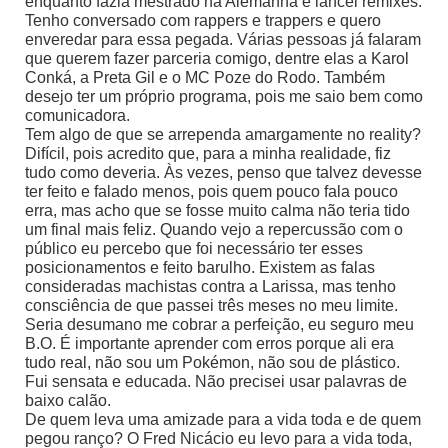
enquanto fazia mestrado na Alemanha e lancei remixes.
Tenho conversado com rappers e trappers e quero
enveredar para essa pegada. Várias pessoas já falaram
que querem fazer parceria comigo, dentre elas a Karol
Conká, a Preta Gil e o MC Poze do Rodo. Também
desejo ter um próprio programa, pois me saio bem como
comunicadora.
Tem algo de que se arrependa amargamente no reality?
Difícil, pois acredito que, para a minha realidade, fiz
tudo como deveria. Às vezes, penso que talvez devesse
ter feito e falado menos, pois quem pouco fala pouco
erra, mas acho que se fosse muito calma não teria tido
um final mais feliz. Quando vejo a repercussão com o
público eu percebo que foi necessário ter esses
posicionamentos e feito barulho. Existem as falas
consideradas machistas contra a Larissa, mas tenho
consciência de que passei três meses no meu limite.
Seria desumano me cobrar a perfeição, eu seguro meu
B.O. É importante aprender com erros porque ali era
tudo real, não sou um Pokémon, não sou de plástico.
Fui sensata e educada. Não precisei usar palavras de
baixo calão.
De quem leva uma amizade para a vida toda e de quem
pegou ranço? O Fred Nicácio eu levo para a vida toda,